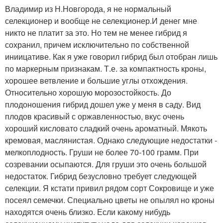
Владимир из Н.Новгорода, я не нормальный
селекционер и вообще не селекционер.И денег мне
никто не платит за это. Но тем не менее гибрид я
сохранил, причем исключительно по собственной
иниицативе. Как я уже говорил гибрид был отобран лишь
по маркерным признакам. Т.е. за компактность кроны,
хорошее ветвление и большие углы отхождения.
Относительно хорошую морозостойкость. До
плодоношения гибрид дошел уже у меня в саду. Вид
плодов красивый с оржавленностью, вкус очень
хороший кисловато сладкий очень ароматный. Мякоть
кремовая, маслянистая. Однако следующие недостатки -
мелкоплодность. Груши не более 70-100 грамм. При
созревании осыпаются. Для груши это очень большой
недостаток. Гибрид безусловно требует следующей
селекции. Я кстати привил рядом сорт Сокровище и уже
посеял семечки. Специально цветы не опылял но кроны
находятся очень близко. Если какому нибудь