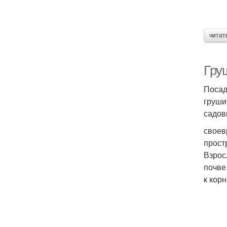
читат
Гру
Посад
груши
садов
своев
прост
Взрос
почве
к кор