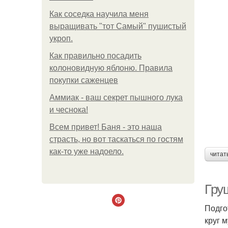
Как соседка научила меня
выращивать "тот Самый" пушистый
укроп.
Как правильно посадить
колоновидную яблоню. Правила
покупки саженцев
Аммиак - ваш секрет пышного лука
и чеснока!
Всем привет! Баня - это наша
страсть, но вот таскаться по гостям
как-то уже надоело.
читат
Гру
Подго
круг 