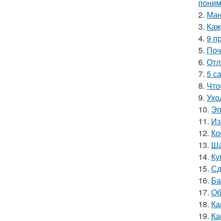
поним
2.
Ман
3.
Каж
4.
9 п
5.
Поч
6.
Отл
7.
5 с
8.
Что
9.
Ухо
10.
Эп
11.
Из
12.
Ко
13.
Ша
14.
Ку
15.
Сд
16.
Ба
17.
Об
18.
Ка
19.
Ка