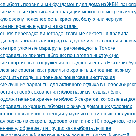
к выбрать правильный фундамент для дома из ЖБИ-панеле
кие местные фестивали и традиции можно посмотреть или 
кую свеклу полезнее есть: красную, белую или черную
кие интересные улицы и кварталы
енняя пересадка винограда: главные секреты и правила
гда пересаживать виноград на другое место: советы и рек
кие прогулочные маршруты рекомендуют в Томске
к правильно привить яблоню: пошаговая инструкция
кие спортивные сооружения и стадионы есть в Екатеринбур
лезные советы: как правильно хранить шиповник на зиму
к сушить плоды шиповника: пошаговая инструкция
кие лучшие варианты для активного отдыха в Новосибирск
остой способ сохранения яблок на зиму: сушка яблок
одолжительное хранение яблок: 5 секретов, которые вы до
к правильно хранить яблоки на зиму в домашних условиях
строе повышение потенции у мужчин с помощью продукто
ач раскрыла секреты здорового питания: 10 продуктов, кот
еннее удобрение для груши: как выбрать лучшее
дбор удобрений для груши: как получить богатый урожай