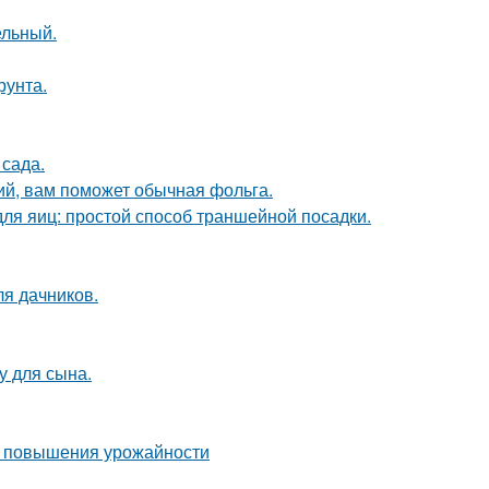
ельный.
рунта.
сада.
ий, вам поможет обычная фольга.
ля яиц: простой способ траншейной посадки.
ля дачников.
у для сына.
ля повышения урожайности