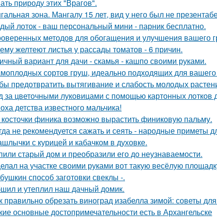
ать природу этих "Врагов".
гальная зона. Мангалу 15 лет, вид у него был не презентаб
дый лоток - ваш персональный мини - парник бесплатно.
роверенных методов для обогащения и улучшения вашего г
ему желтеют листья у рассады томатов - 6 причин.
ичный вариант для дачи - скамья - кашпо своими руками.
амоплодных сортов груш, идеально подходящих для вашего 
бы предотвратить вытягивание и слабость молодых растен
д за цветочными луковицами с помощью картонных лотков д
оха детства известного мальчика!
 косточки финика возможно вырастить финиковую пальму.
гда не рекомендуется сажать и сеять - народные приметы д
шлычки с курицей и кабачком в духовке.
пили старый дом и преобразили его до неузнаваемости.
елал на участке своими руками вот такую весёлую площадк
бушкин способ заготовки свеклы -.
шил и утеплил наш дачный домик.
к правильно обрезать виноград изабелла зимой: советы д
кие основные достопримечательности есть в Архангельске