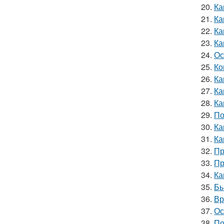
20.
Ка
21.
Ка
22.
Ка
23.
Ка
24.
Ос
25.
Ко
26.
Ка
27.
Ка
28.
Ка
29.
По
30.
Ка
31.
Ка
32.
Пр
33.
Пр
34.
Ка
35.
Бы
36.
Вр
37.
Ос
38.
По