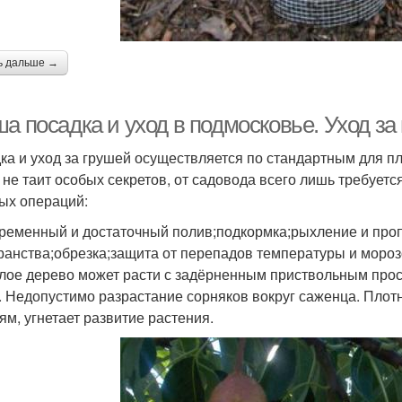
ь дальше →
ша посадка и уход в подмосковье. Уход з
ка и уход за грушей осуществляется по стандартным для 
 не таит особых секретов, от садовода всего лишь требует
ых операций:
ременный и достаточный полив;подкормка;рыхление и про
ранства;обрезка;защита от перепадов температуры и мороз
лое дерево может расти с задёрненным приствольным прост
. Недопустимо разрастание сорняков вокруг саженца. Плот
ням, угнетает развитие растения.