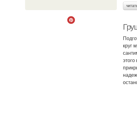
читат
Гру
Подго
круг 
санти
этого
прикр
надеж
остан