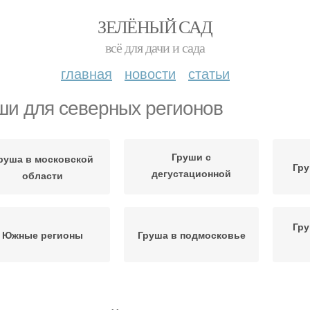
ЗЕЛЁНЫЙ САД
всё для дачи и сада
главная
новости
статьи
ши для северных регионов
Груши с
руша в московской
Гру
дегустационной
области
оценкой
Гру
Южные регионы
Груша в подмосковье
Груши для юга
Низкорослые груши
Гру