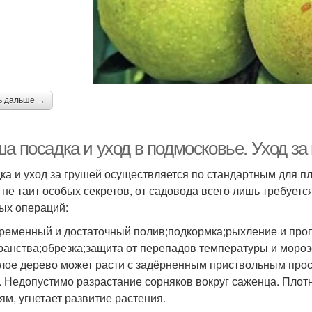
ь дальше →
ша посадка и уход в подмосковье. Уход з
ка и уход за грушей осуществляется по стандартным для 
 не таит особых секретов, от садовода всего лишь требует
ых операций:
ременный и достаточный полив;подкормка;рыхление и про
ранства;обрезка;защита от перепадов температуры и мороз
лое дерево может расти с задёрненным приствольным прост
. Недопустимо разрастание сорняков вокруг саженца. Плот
ням, угнетает развитие растения.