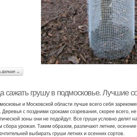
ь дальше →
да сажать грушу в подмосковье. Лучшие с
московье и Московской области лучше всего себя зареком
. Деревья с поздними сроками созревания, скорее всего, не
тической зоны они не подойдут. Все груши условно делят н
м сбора урожая. Таким образом, различают летние, осенние
очтительней выбирать груши летних и осенних сортов.