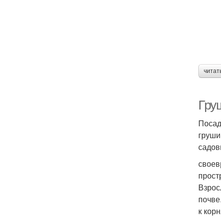
читат
Гру
Посад
груши
садов
своев
прост
Взрос
почве
к кор