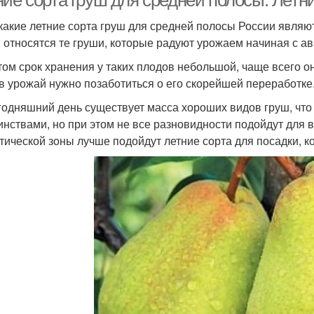
ние сорта груш для средней полосы. Летн
 какие летние сорта груш для средней полосы России являю
 относятся те груши, которые радуют урожаем начиная с ав
том срок хранения у таких плодов небольшой, чаще всего о
в урожай нужно позаботиться о его скорейшей переработке
годняшний день существует масса хороших видов груш, что
инствами, но при этом не все разновидности подойдут для 
тической зоны лучше подойдут летние сорта для посадки, 