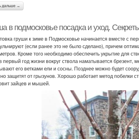
ь дальше →
ша в подмосковье посадка и уход. Секре
товка груши к зиме в Подмосковье начинается вместе с пе
мульчируют (если ранее это не было сделано), причем оптим
метров. Кроме того необходимо обеспечить укрытие для ств
 в первый год жизни вокруг ствола наматывается брезент,
ывают его ветками ели и сосны. Позднее можно будет соор
но защитят от грызунов. Хорошо работает метод побелки ст
овит зайцев и мышей.