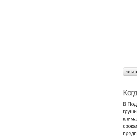
читат
Ког
В Под
груши
клима
срока
предп