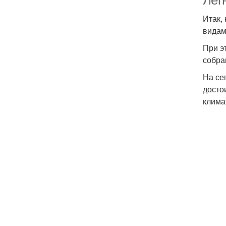
Лет
Итак,
видам
При э
собра
На се
досто
клима