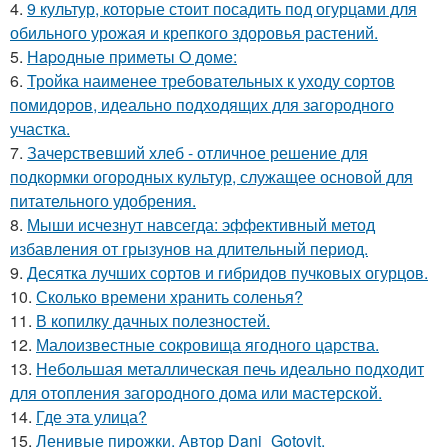
4.
9 культур, которые стоит посадить под огурцами для
обильного урожая и крепкого здоровья растений.
5.
Нapoдныe пpимeты O дoмe:
6.
Тройка наименее требовательных к уходу сортов
помидоров, идеально подходящих для загородного
участка.
7.
Зачерствевший хлеб - отличное решение для
подкормки огородных культур, служащее основой для
питательного удобрения.
8.
Мыши исчезнут навсегда: эффективный метод
избавления от грызунов на длительный период.
9.
Десятка лучших сортов и гибридов пучковых огурцов.
10.
Сколько времени хранить соленья?
11.
В копилку дачных полезностей.
12.
Малоизвестные сокровища ягодного царства.
13.
Небольшая металлическая печь идеально подходит
для отопления загородного дома или мастерской.
14.
Где этa улица?
15.
Ленивые пирожки. Автор Dani_Gotovit.