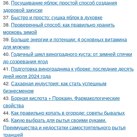
36.
Посушивание яблок: простой способ создания
здоровой закуски
37.
Быстро и просто: сушка яблок в духовке
38.
Проверенный способ: как правильно хранить
морковь зимой
39.
Больше энергии и потенции: 4 основных витамина
для мужчин
40.
Годичный цикл виноградного куста: от зимней спячки
до созревания ягод
41.
Подготовка виноградника к уборке: последние десять
дней июля 2024 года
42.
Сахарная индустрия: как стать успешным
бизнесменом
43.
Борная кислота + Прокаин. Фармакологические
свойства
44.
Как правильно копать в огороде: советы бывалых
45.
Какую выбрать для рытья своими руками.
Преимущества и недостатки самостоятельного рытья
траншей