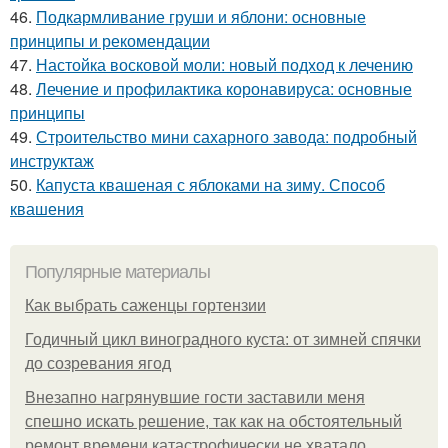
46.
Подкармливание груши и яблони: основные
принципы и рекомендации
47.
Настойка восковой моли: новый подход к лечению
48.
Лечение и профилактика коронавируса: основные
принципы
49.
Строительство мини сахарного завода: подробный
инструктаж
50.
Капуста квашеная с яблоками на зиму. Способ
квашения
Популярные материалы
Как выбрать саженцы гортензии
Годичный цикл виноградного куста: от зимней спячки
до созревания ягод
Внезапно нагрянувшие гости заставили меня
спешно искать решение, так как на обстоятельный
ремонт времени катастрофически не хватало.