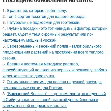
1.
9 растений, которые любят золу.
2.
Топ 5 сортов томатов для вашего огорода.
3.
Натуральные подкормки для гортензии.
4.
Глубина посадки - это тот невидимый фактор, который
решает, будет у тебя скромный результат или по-
настоящему мощный урожай.
5.
Своевременный весенний полив - залог обильного
плодоношения растений на протяжении всего теплого
сезона.
6.
Древняя восточная методика: раствор,
способствующий появлению первых корешков у любого
черенка всего за двое суток.
7.
Оптимальное время для посева перечной рассады:
региональные сроки для России.
8.
"Бакчарский Великан" - сорт жимолости, выведенный
в Сибири, славится своей высокой урожайностью и
замечательной неприхотливостью.