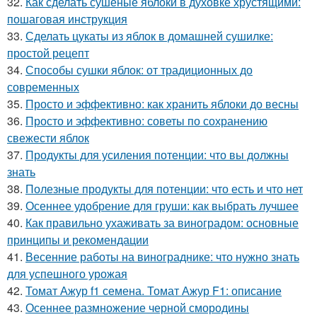
32.
Как сделать сушеные яблоки в духовке хрустящими:
пошаговая инструкция
33.
Сделать цукаты из яблок в домашней сушилке:
простой рецепт
34.
Способы сушки яблок: от традиционных до
современных
35.
Просто и эффективно: как хранить яблоки до весны
36.
Просто и эффективно: советы по сохранению
свежести яблок
37.
Продукты для усиления потенции: что вы должны
знать
38.
Полезные продукты для потенции: что есть и что нет
39.
Осеннее удобрение для груши: как выбрать лучшее
40.
Как правильно ухаживать за виноградом: основные
принципы и рекомендации
41.
Весенние работы на винограднике: что нужно знать
для успешного урожая
42.
Томат Ажур f1 семена. Томат Ажур F1: описание
43.
Осеннее размножение черной смородины