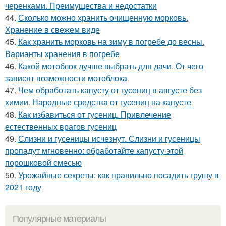
черенками. Преимущества и недостатки
44.
Сколько можно хранить очищенную морковь.
Хранение в свежем виде
45.
Как хранить морковь на зиму в погребе до весны.
Варианты хранения в погребе
46.
Какой мотоблок лучше выбрать для дачи. От чего
зависят возможности мотоблока
47.
Чем обработать капусту от гусениц в августе без
химии. Народные средства от гусениц на капусте
48.
Как избавиться от гусениц. Привлечение
естественных врагов гусениц
49.
Слизни и гусеницы исчезнут. Слизни и гусеницы
пропадут мгновенно: обработайте капусту этой
порошковой смесью
50.
Урожайные секреты: как правильно посадить грушу в
2021 году
Популярные материалы