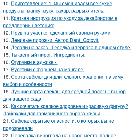
10.
Приготовление: 1. мы смешиваем все сухие
продукты: манку, муку, сахар, разрыхлитель.
11.
Краткая инструкция по уходу за декабристом в
преддверии цветения:
12.
Пруд на участке, сделанный своими руками.
13.
Ленивые пирожки. Автор Dani_Gotovit.
14.
Делали на заказ - беседка и терраса в едином стиле.
15.
Тыквенный пирог. Ингредиенты:
16.
Огурчики в аджике -.
17.
Рулетики с фаршем на мангале.
18.
Сорта свёклы для длительного хранения на зиму:
выбор и особенности
19.
Лучшие сорта свёклы для средней полосы: выбор
для вашего сада
20.
Как сочетать крепкое здоровье и красивую фигуру?
Лайфхаки для гармоничного образа жизни
21.
Свёкла: скрытые опасности, о которых вы не
подозревали
22.
Пересадка винограда на новое место: полное