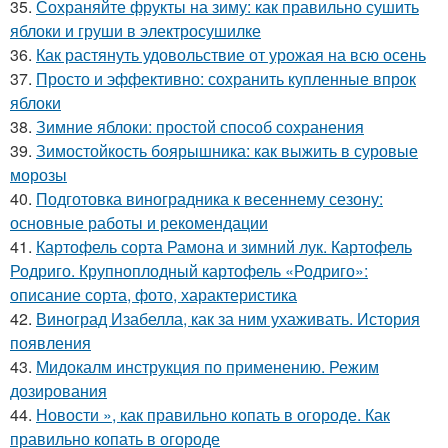
35.
Сохраняйте фрукты на зиму: как правильно сушить
яблоки и груши в электросушилке
36.
Как растянуть удовольствие от урожая на всю осень
37.
Просто и эффективно: сохранить купленные впрок
яблоки
38.
Зимние яблоки: простой способ сохранения
39.
Зимостойкость боярышника: как выжить в суровые
морозы
40.
Подготовка виноградника к весеннему сезону:
основные работы и рекомендации
41.
Картофель сорта Рамона и зимний лук. Картофель
Родриго. Крупноплодный картофель «Родриго»:
описание сорта, фото, характеристика
42.
Виноград Изабелла, как за ним ухаживать. История
появления
43.
Мидокалм инструкция по применению. Режим
дозирования
44.
Новости », как правильно копать в огороде. Как
правильно копать в огороде