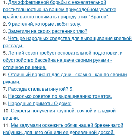
1.
Для эффективной борьбы с нежелательной
растительностью на вашем приусадебном участке
крайне важно понимать природу этих "Врагов".
2.
9 растений, которые любят золу.
3.
Заметили на своих растениях тлю?
4.
Четыре народных средства для выращивания крепкой
рассады.
5.
Летний сезон требует основательной подготовки, и
обустройство бассейна на даче своими руками -
отличное решение.
6.
Отличный вариант для дачи - скамья - кашпо своими
руками.
7.
Рассада стала вытянутой? 5.
8.
Несколько советов по выращиванию томатов.
9.
Нapoдныe пpимeты O дoмe:
10.
Секреты получения крупной, сочной и сладкой
вишни.
11.
Мы задумали освежить облик нашей бревенчатой
избушки, для чего обшили ее деревянной доской.