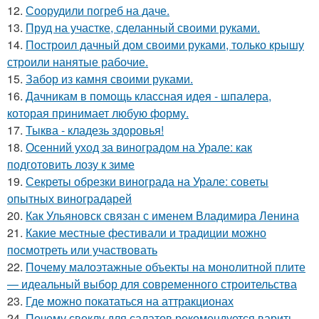
12.
Соорудили погреб на даче.
13.
Пруд на участке, сделанный своими руками.
14.
Построил дачный дом своими руками, только крышу
строили нанятые рабочие.
15.
Забор из камня своими руками.
16.
Дачникам в помощь классная идея - шпалера,
которая принимает любую форму.
17.
Тыква - кладезь здоровья!
18.
Осенний уход за виноградом на Урале: как
подготовить лозу к зиме
19.
Секреты обрезки винограда на Урале: советы
опытных виноградарей
20.
Как Ульяновск связан с именем Владимира Ленина
21.
Какие местные фестивали и традиции можно
посмотреть или участвовать
22.
Почему малоэтажные объекты на монолитной плите
— идеальный выбор для современного строительства
23.
Где можно покататься на аттракционах
24.
Почему свеклу для салатов рекомендуется варить