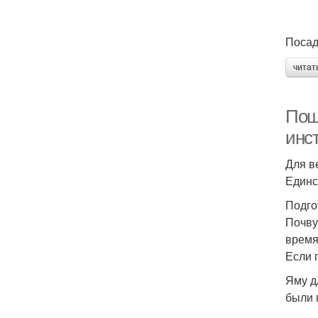
Посад
читат
Пош
инс
Для в
Единс
Подго
Почву
время
Если 
Яму д
были 