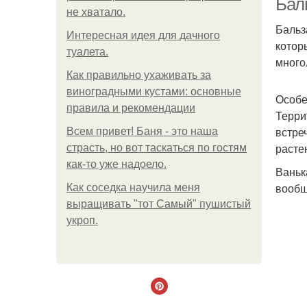
Бал
не хватало.
Бальз
Интересная идея для дачного
котор
туалета.
много
Как правильно ухаживать за
виноградными кустами: основные
Особе
правила и рекомендации
Терри
встре
Всем привет! Баня - это наша
расте
страсть, но вот таскаться по гостям
как-то уже надоело.
Ваньк
вообщ
Как соседка научила меня
выращивать "тот Самый" пушистый
укроп.