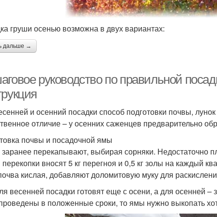
ка груши осенью возможна в двух вариантах:
ь дальше →
аговое руководство по правильной посад
трукция
есенней и осенний посадки способ подготовки почвы, луно
твенное отличие – у осенних саженцев предварительно об
товка почвы и посадочной ямы
 заранее перекапывают, выбирая сорняки. Недостаточно п
 перекопки вносят 5 кг перегноя и 0,5 кг золы на каждый кв
почва кислая, добавляют доломитовую муку для раскисления
ля весенней посадки готовят еще с осени, а для осенней –
проведены в положенные сроки, то ямы нужно выкопать хо