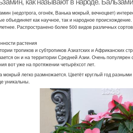
ьзамин, как называют в народе. Бальзам
амин (недотрога, огонёк, Ванька мокрый, вечноцвет) интере
ые объединяет как научное, так и народное происхождение.
летнее. Распространено более 500 видов различных сортов
нности растения
тории тропиков и субтропиков Азиатских и Африканских ст
чается он и на территории Средней Азии. Очень популярен
ния вот уже на протяжении четырёхсот лет.
а мокрый легко размножается. Цветёт круглый год разными 
е уникальны.