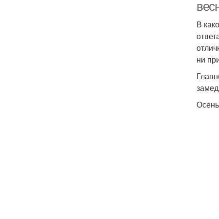
вес
В как
ответ
отлич
ни пр
Главн
замед
Осен