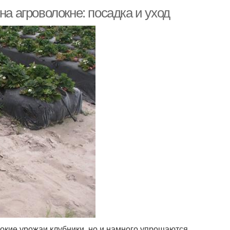
на агроволокне: посадка и уход
окие урожаи клубники, но и намного упрощаются