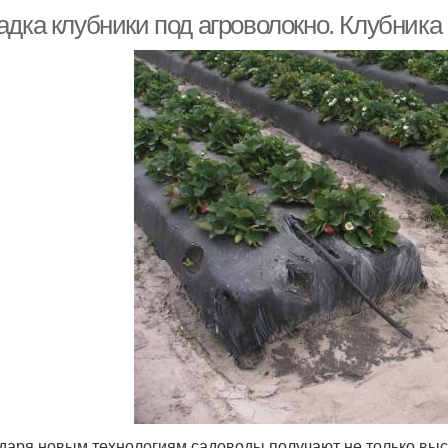
дка клубники под агроволокно. Клубника 
даря новым технологиям садоводы получают не только выс