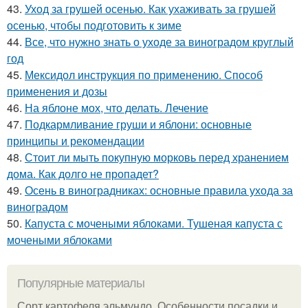
43.
Уход за грушей осенью. Как ухаживать за грушей
осенью, чтобы подготовить к зиме
44.
Все, что нужно знать о уходе за виноградом круглый
год
45.
Мексидол инструкция по применению. Способ
применения и дозы
46.
На яблоне мох, что делать. Лечение
47.
Подкармливание груши и яблони: основные
принципы и рекомендации
48.
Стоит ли мыть покупную морковь перед хранением
дома. Как долго не пропадет?
49.
Осень в виноградниках: основные правила ухода за
виноградом
50.
Капуста с мочеными яблоками. Тушеная капуста с
мочеными яблоками
Популярные материалы
Сорт картофеля эльмундо. Особенности посадки и