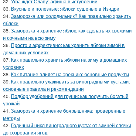
32.
Уфа ждет Славу: афиша выступлений
33.
Вкусные и полезные: яблоки сушеные в Изидри
34.
Заморозка или холодильник? Как правильно хранить
яблоки
35.
Заморозка и хранение яблок: как сделать их свежими
и сочными на всю зиму
36.
Просто и эффективно: как хранить яблоки зимой в
домашних условиях
37.
Как правильно хранить яблоки на зиму в домашних
условиях
38.
Как питание влияет на эрекцию: основные продукты
39.
Как правильно ухаживать за виноградными кустами:
основные правила и рекомендации
40.
Подбор удобрений для груши: как получить богатый
урожай
41.
Заморозка и хранение боярышника: проверенные
методы
42.
Годичный цикл виноградного куста: от зимней спячки
до созревания ягод