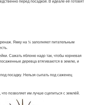
едственно перед посадкой. В идеале её готовят
дренаж. Ямку на ¾ заполняют питательным
есть.
йки. Сажать яблоню надо так, чтобы корневая
посаженные деревца втягиваются в землю, и
 под посадку. Нельзя сыпать под саженец
что позволяет им лучше сцепиться с землёй.