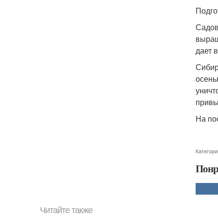
Подго
Садов
выращ
дает 
Сибир
осень
уничт
привы
На по
Категори
Понр
Читайте также