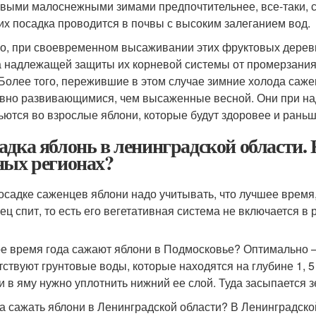
овыми малоснежными зимами предпочтительнее, все-таки, са
 их посадка проводится в почвы с высоким залеганием вод.
о, при своевременном высаживании этих фруктовых деревь
а надлежащей защиты их корневой системы от промерзания 
 Более того, пережившие в этом случае зимние холода саже
ивно развивающимися, чем высаженные весной. Они при 
ьются во взрослые яблони, которые будут здоровее и рань
адка яблонь в ленинградской области. 
ных регионах?
осадке саженцев яблони надо учитывать, что лучшее время
ец спит, то есть его вегетативная система не включается в 
ое время года сажают яблони в Подмосковье? Оптимально – э
тствуют грунтовые воды, которые находятся на глубине 1, 5
и в яму нужно уплотнить нижний ее слой. Туда засыпается з
да сажать яблони в Ленинградской области? В Ленинградско