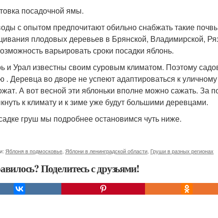
товка посадочной ямы.
оды с опытом предпочитают обильно снабжать такие почвы
ивания плодовых деревьев в Брянской, Владимирской, Ряз
возможность варьировать сроки посадки яблонь.
ь и Урал известны своим суровым климатом. Поэтому садо
ю . Деревца во дворе не успеют адаптироваться к уличному
ожат. А вот весной эти яблоньки вполне можно сажать. За 
кнуть к климату и к зиме уже будут большими деревцами.
садке груш мы подробнее остановимся чуть ниже.
и:
Яблоня в подмосковье
,
Яблони в ленинградской области
,
Груши в разных регионах
авилось? Поделитесь с друзьями!