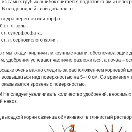
 из самых грубых ошибок считается подготовка ямы непоср
. В плодородный слой добавляют:
 ведра перегноя или торфа;
0 ст. л. золы;
 ст. суперфосфата;
 ст. л. сернокислого калия.
о ямы кладут кирпичи ли крупные камни, обеспечивающие 
ом, удобрения успевают частично разложиться, а почва – ос
осадке очень важно следить за расположением корневой ше
 возвышаться над поверхностью на 5–10 см. Со временем 
 оказывается вровень с поверхностью.
! Не следует увеличивать количество удобрений, вносимых
й навоз.
 высадкой корни саженца обмакивают в глинистый раствор, 