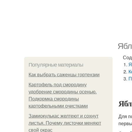
Ябл
Сод
Я
Популярные материалы
К
Как выбрать саженцы гортензии
П
Картофель под смородину
удобрение смородины осенью.
Подкормка смородины
Ябл
картофельными очистками
Для п
Замиокулькас желтеют и сохнут
первы
листья. Почему листочки меняют
свой окрас