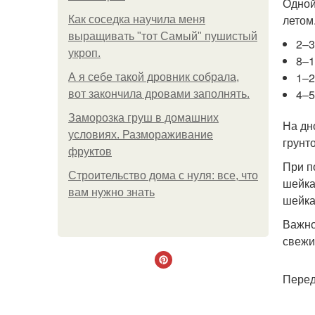
Одной
летом
Как соседка научила меня
выращивать "тот Самый" пушистый
2–3
укроп.
8–1
1–2
А я себе такой дровник собрала,
4–5
вот закончила дровами заполнять.
Заморозка груш в домашних
На дн
условиях. Размораживание
грунт
фруктов
При п
Строительство дома с нуля: все, что
шейка
вам нужно знать
шейка
Важно
свежи
Перед