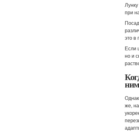
Лунку
при н
Посад
разли
это в 
Если 
но и 
раств
Ког
ним
Однак
же, н
укоре
перез
адапт