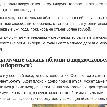
 для воды вокруг саженца мульчируют торфом, перегноем, с
аступлении холодов.
ка и уход за саженцами яблони включает в себя и защиту о
чными способами: оборачивают строительным утеплителем,
первые 3–4 года, пока кора не станет более грубой.
штамб укутан утепляющим материалом, то белить его нужно
скелетные ветки. В первые годы белят молодое деревце мел
ор.
да лучше сажать яблони в подмосковье
и бороться?
о и у осенней посадки есть недостатки. Осенью тоже сажать
ачнет болеть, будет плохо и долго приживаться, может даже п
ниться (прижиться) до наступления заморозков и промерзан
имует. Кроме того, в случае малоснежной зимы с сильным
ироваться за осень к новому месту саженцев яблони очень 