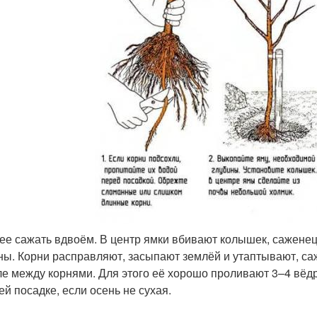
ее сажать вдвоём. В центр ямки вбивают колышек, саженец
ны. Корни расправляют, засыпают землёй и утаптывают, са
ле между корнями. Для этого её хорошо проливают 3–4 вёд
ей посадке, если осень не сухая.