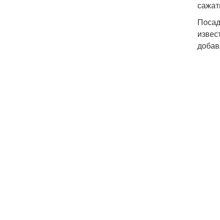
сажать
Посад
извес
добав