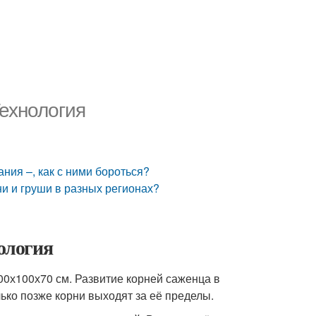
Технология
ния –, как с ними бороться?
ни и груши в разных регионах?
нология
0х100х70 см. Развитие корней саженца в
ько позже корни выходят за её пределы.