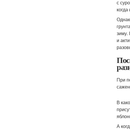
с сур
когда
Однак
грунт
зиму.
и акт
разов
Пос
раз
При п
сажен
В как
прису
яблон
А ког