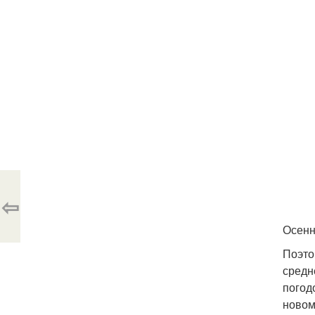
⇦
Осенн
Поэто
средн
погод
новом