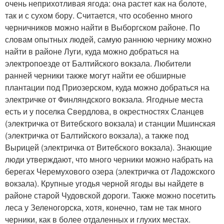
очень неприхотливая ягода: она растет как на болоте,
так и с сухом бору. Считается, что особенно много
черничников можно найти в Выборгском районе. По
словам опытных людей, самую раннюю чернику можно
найти в районе Луги, куда можно добраться на
электропоезде от Балтийского вокзала. Любители
ранней черники также могут найти ее обширные
плантации под Приозерском, куда можно добраться на
электричке от Финляндского вокзала. Ягодные места
есть и у поселка Свердлова, в окрестностях Сланцев
(электричка от Витебского вокзала) и станции Мшинская
(электричка от Балтийского вокзала), а также под
Вырицей (электричка от Витебского вокзала). Знающие
люди утверждают, что много черники можно набрать на
берегах Черемухового озера (электричка от Ладожского
вокзала). Крупные угодья черной ягоды вы найдете в
районе старой Чудовской дороги. Также можно посетить
леса у Зеленогорска, хотя, конечно, там не так много
черники, как в более отдаленных и глухих местах.