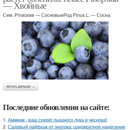
— Хвойные
Сем. Pinaceae — СосновыеРод Pinus L. — Сосна
читать дальше →
Последние обновления на сайте:
1.
Аммиак - ваш секрет пышного лука и чеснока!
2.
Садовый лайфхак от знатока: однократное нанесение