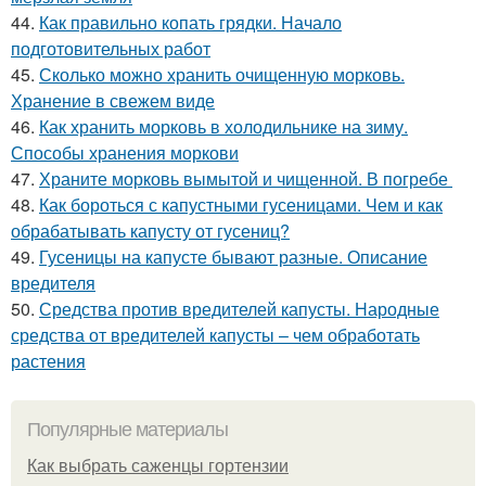
44.
Как правильно копать грядки. Начало
подготовительных работ
45.
Сколько можно хранить очищенную морковь.
Хранение в свежем виде
46.
Как хранить морковь в холодильнике на зиму.
Способы хранения моркови
47.
Храните морковь вымытой и чищенной. В погребе
48.
Как бороться с капустными гусеницами. Чем и как
обрабатывать капусту от гусениц?
49.
Гусеницы на капусте бывают разные. Описание
вредителя
50.
Средства против вредителей капусты. Народные
средства от вредителей капусты – чем обработать
растения
Популярные материалы
Как выбрать саженцы гортензии