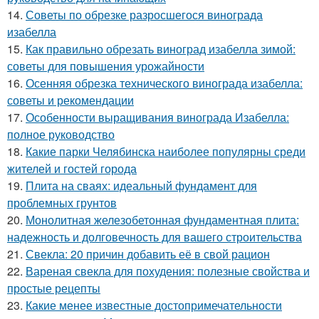
14.
Советы по обрезке разросшегося винограда
изабелла
15.
Как правильно обрезать виноград изабелла зимой:
советы для повышения урожайности
16.
Осенняя обрезка технического винограда изабелла:
советы и рекомендации
17.
Особенности выращивания винограда Изабелла:
полное руководство
18.
Какие парки Челябинска наиболее популярны среди
жителей и гостей города
19.
Плита на сваях: идеальный фундамент для
проблемных грунтов
20.
Монолитная железобетонная фундаментная плита:
надежность и долговечность для вашего строительства
21.
Свекла: 20 причин добавить её в свой рацион
22.
Вареная свекла для похудения: полезные свойства и
простые рецепты
23.
Какие менее известные достопримечательности