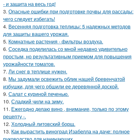
- и защита на весь год!
3.
Опасные ошибки при подготовке почвы для рассады:
чего следует избегать!
4.
Весенняя подготовка теплицы: 5 надежных методов
для защиты вашего урожая.
5.
Комнатные растения - фильтры воздуха.
6.
Соседка поделилась со мной недавно удивительно
простым, но результативным приемом для повышения
урожайности томатов.
7.
Ли снег в теплице нужен.
8.
Мы задумали освежить облик нашей бревенчатой
избушки, для чего обшили ее деревянной доской.
9.
Салат с куриной печенью.
10.
Сладкий чили на зиму.
11.
Ежегодно делаю вино , внимание, только по этому
рецепту -.
12.
Холодный литовский борщ.
13.
Как вырастить виноград Изабелла на даче: полное
руководство для начинающих