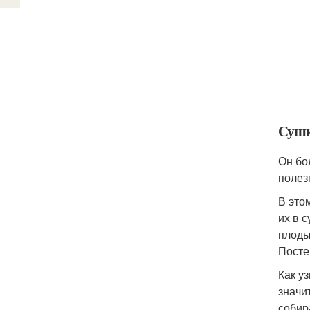
Сушк
Он бо
полез
В это
их в 
плоды
Посте
Как у
значи
собир