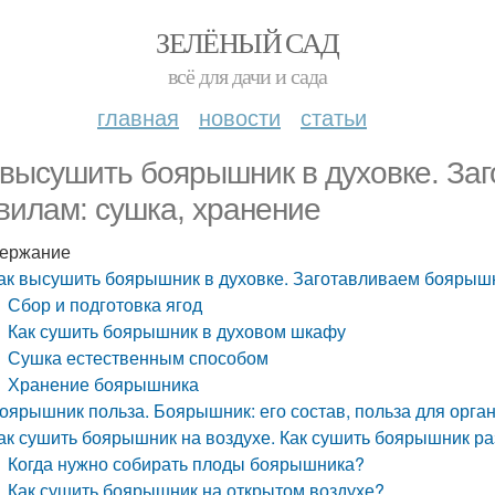
ЗЕЛЁНЫЙ САД
всё для дачи и сада
главная
новости
статьи
 высушить боярышник в духовке. За
вилам: сушка, хранение
ержание
ак высушить боярышник в духовке. Заготавливаем боярышн
Сбор и подготовка ягод
Как сушить боярышник в духовом шкафу
Сушка естественным способом
Хранение боярышника
оярышник польза. Боярышник: его состав, польза для орга
ак сушить боярышник на воздухе. Как сушить боярышник 
Когда нужно собирать плоды боярышника?
Как сушить боярышник на открытом воздухе?