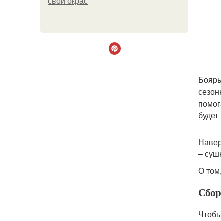
свой окрас
Бояры
сезон
помог
будет
Навер
– суш
О том
Сбор 
Чтобы