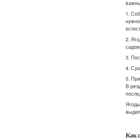
важны
1. Со
нужно
естес
2. Яг
садов
3. По
4. Су
5. Пр
В рез
после
Ягоды
выдел
Как 