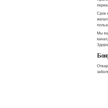
перек
Срок 
желат
польз
Мы ещ
канал
Здоро
Боя
Отвар
забол