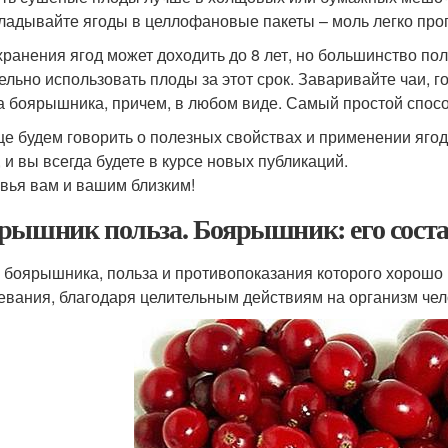
ладывайте ягоды в целлофановые пакеты – моль легко прогр
хранения ягод может доходить до 8 лет, но большинство пол
ельно использовать плоды за этот срок. Заваривайте чаи, го
а боярышника, причем, в любом виде. Самый простой способ
е будем говорить о полезных свойствах и применении ягод
, и вы всегда будете в курсе новых публикаций.
вья вам и вашим близким!
рышник польза. Боярышник: его состав
 боярышника, польза и противопоказания которого хорошо
евания, благодаря целительным действиям на организм чел