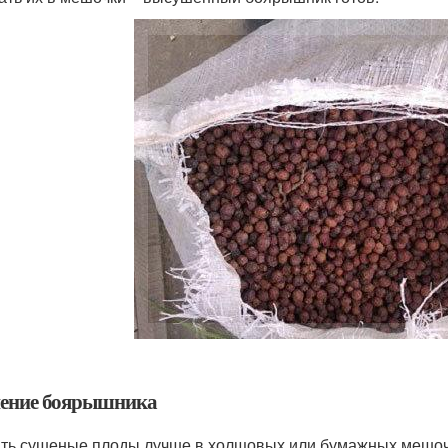
ение боярышника
ть сушеные плоды лучше в холщовых или бумажных мешочка