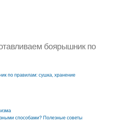
готавливаем боярышник по
ик по правилам: сушка, хранение
низма
разными способами? Полезные советы