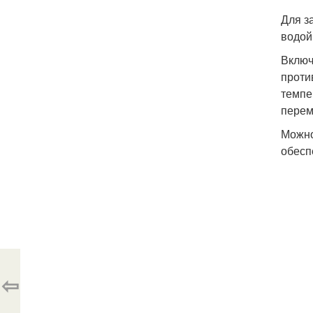
Для з
водой
Включ
проти
темпе
перем
Можно
обесп
⇦