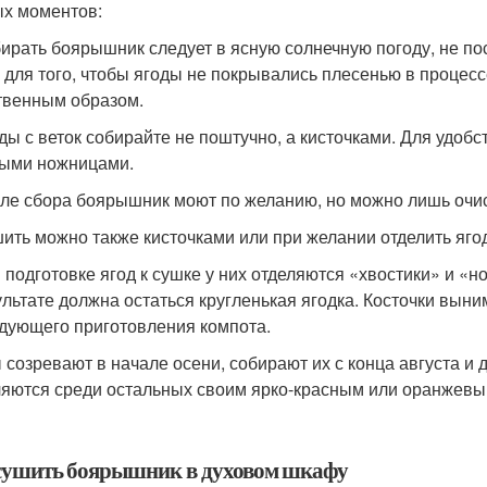
х моментов:
бирать боярышник следует в ясную солнечную погоду, не по
 для того, чтобы ягоды не покрывались плесенью в процесс
твенным образом.
оды с веток собирайте не поштучно, а кисточками. Для удоб
ыми ножницами.
сле сбора боярышник моют по желанию, но можно лишь очист
шить можно также кисточками или при желании отделить яго
и подготовке ягод к сушке у них отделяются «хвостики» и «н
ультате должна остаться кругленькая ягодка. Косточки выним
дующего приготовления компота.
 созревают в начале осени, собирают их с конца августа и
яются среди остальных своим ярко-красным или оранжевым 
сушить боярышник в духовом шкафу