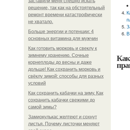
заставили меня спешно искать
решение, так как на обстоятельный
К
ремонт времени катастрофически
п
не хватало.
З
Больше энергии и потенции: 4
В
основных витамина для мужчин
Как готовить морковь и свеклу к
Как
зимнему хранению. Сочные
пра
корнеплоды до весны и даже
дольше! Как сохранить морковь и
свёклу зимой: способы для разных
условий
Как сохранить кабачки на зиму. Как
сохранить кабачки свежими до
самой зимы?
Замиокулькас желтеют и сохнут
листья. Почему листочки меняют