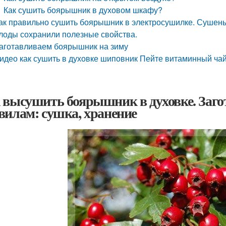
Как сушить боярышник в духовом шкафу?
ак правильно сушить боярышник в электросушилке. Сушены
лоды сохранили полезные свойства.
аготавливаем боярышник на зиму
идео как сушить в духовке шиповник Пейте витаминный ча
 высушить боярышник в духовке. Заг
вилам: сушка, хранение