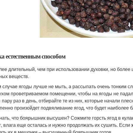
а естественным способом
лее длительный, чем при использовании духовки, но более
ных веществ.
м случае ягоды лучше не мыть, а рассыпать очень тонким с
сухом проветриваемом помещении, чтобы на ягоды не пад
 пару раз в день, отбирайте те из них, которые начали плес
пенно произойдет подвяливание ягод, что будет наиболее б
знать, что боярышник высушен? Сожмите горсть ягод в кулак
т, влага еще осталась и нужно продолжать их сушить. Если
ать их в мешочки – высушенный боярышник готов.