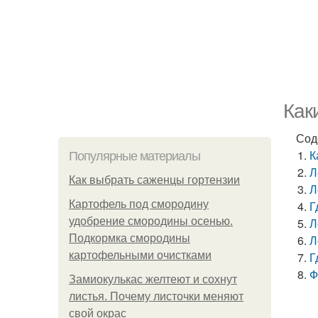
Как
Сод
К
Популярные материалы
Л
Как выбрать саженцы гортензии
Л
Картофель под смородину
Г
удобрение смородины осенью.
Л
Подкормка смородины
Л
картофельными очистками
Г
Ф
Замиокулькас желтеют и сохнут
листья. Почему листочки меняют
свой окрас