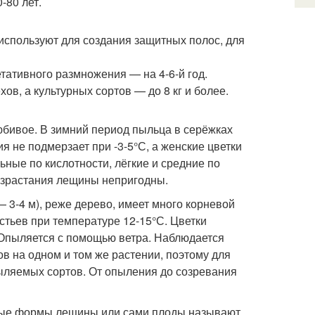
-80 лет.
 используют для создания защитных полос, для
етативного размножения — на 4-6-й год.
хов, а культурных сортов — до 8 кг и более.
юбивое. В зимний период пыльца в серёжках
 не подмерзает при -3-5°С, а женские цветки
ные по кислотности, лёгкие и средние по
израстания лещины непригодны.
— 3-4 м), реже дерево, имеет много корневой
стьев при температуре 12-15°С. Цветки
 Опыляется с помощью ветра. Наблюдается
в на одном и том же растении, поэтому для
ыляемых сортов. От опыления до созревания
дные формы лещины или сами плоды называют