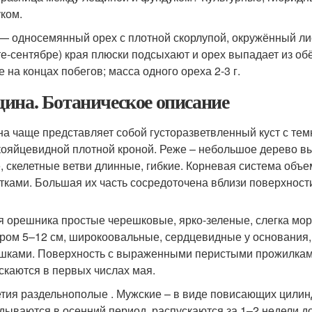
ком.
— односемянный орех с плотной скорлупой, окружённый ли
те-сентябре) края плюски подсыхают и орех выпадает из о
 на концах побегов; масса одного ореха 2-3 г.
ина. Ботаническое описание
а чаще представляет собой густоразветвленный куст с тем
ояйцевидной плотной кроной. Реже – небольшое дерево вы
, скелетные ветви длинные, гибкие. Корневая система об
тками. Большая их часть сосредоточена вблизи поверхност
я орешника простые черешковые, ярко-зеленые, слегка мо
ром 5–12 см, широкоовальные, сердцевидные у основания,
шками. Поверхность с выраженными перистыми прожилками
скаются в первых числах мая.
тия раздельнополые . Мужские – в виде повисающих цилинд
дываются в осенний период, распускаются за 1–2 недели 