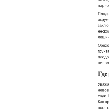
парно
Плоды
окруж
заклю
неско
лещин
Орехо
грунт
плодо
нет в
Где
Уважа
невоз
сада.
Как п
ворят,