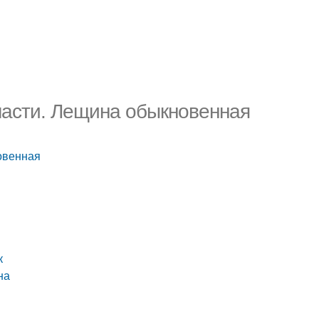
бласти. Лещина обыкновенная
овенная
к
на