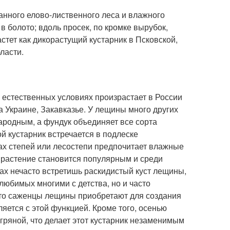
нного елово-лиственного леса и влажного
в болото; вдоль просек, по кромке вырубок,
стет как дикорастущий кустарник в Псковской,
ласти.
 естественных условиях произрастает в России
на Украине, Закавказье. У лещины много других
народным, а фундук объединяет все сорта
 кустарник встречается в подлеске
ах степей или лесостепи предпочитает влажные
то растение становится популярным и среди
ах нечасто встретишь раскидистый куст лещины,
любимых многими с детства, но и часто
сто саженцы лещины приобретают для создания
ляется с этой функцией. Кроме того, осенью
агряной, что делает этот кустарник незаменимым