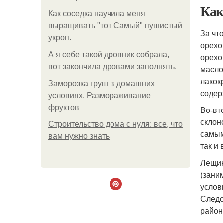
Как
Как соседка научила меня
выращивать "тот Самый" пушистый
За чт
укроп.
орехо
А я себе такой дровник собрала,
орехо
вот закончила дровами заполнять.
масло
лакок
Заморозка груш в домашних
содер
условиях. Размораживание
фруктов
Во-вт
склон
Строительство дома с нуля: все, что
самым
вам нужно знать
так и
Лещин
(зани
услов
Следо
район