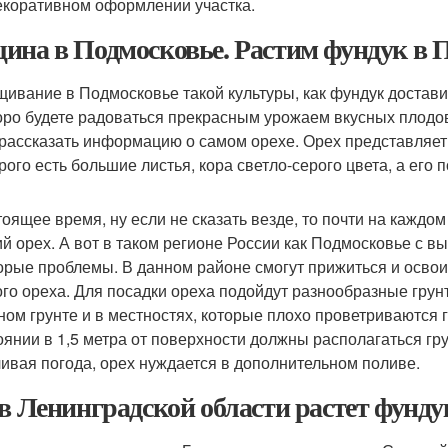
екоративном оформлении участка.
ина в Подмосковье. Растим фундук в 
ивание в Подмосковье такой культуры, как фундук достави
оро будете радоваться прекрасным урожаем вкусных плодов
 рассказать информацию о самом орехе. Орех представляет
орого есть большие листья, кора светло-серого цвета, а его
тоящее время, ну если не сказать везде, то почти на каждо
ий орех. А вот в таком регионе России как Подмосковье с 
орые проблемы. В данном районе смогут прижиться и освои
ого ореха. Для посадки ореха подойдут разнообразные грун
ном грунте и в местностях, которые плохо проветриваются 
оянии в 1,5 метра от поверхности должны располагаться гр
ивая погода, орех нуждается в дополнительном поливе.
 в Ленинградской области растет фунду