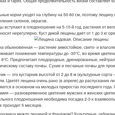
ках и гарях. Общая продолжительность жизни составляет 60
ьные корни уходят на глубину на 50-60 см, поэтому лещину
пления склонов, оврагов.
ы вступают в плодоношение на 5-10-й год, растения от вег
носит нерегулярно. Куст дикой лещины даёт от 1 до 3 кг оре
а обыкновенная — растение зимостойкое, свето- и влагол
живает понижения температуры до -30°С, во время цветения
 8°С. Предпочитает плодородные, дренированные, нейтраль
ическому составу почвы. Сухие и песчаные почвы для про
ик — это кустарник высотой от 2 до 8 м (культурные сорта 
ли. Цветёт лещина очень рано (в апреле) до распускания ли
яются в основном на молодых приростах последнего года.
амия — разновременное цветение мужских и женских цветко
льного плодоношения необходима посадка 2-3-х взаимооп
в проходит 5 месяцев.
 разница между лещиной и фундуком? Культурные, гибри