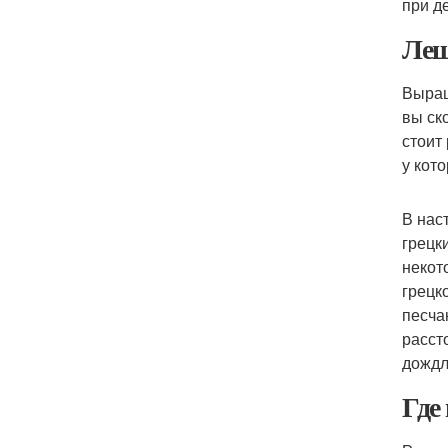
при д
Лещ
Выращ
вы ск
стоит
у кот
В нас
грецк
некот
грецк
песча
расст
дождл
Где