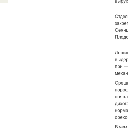
выруб
Отдел
закре
Сеянц
Плодо
Лещин
выдер
при —
механ
Орешн
порос
появл
дихог
норма
орехо
В чем