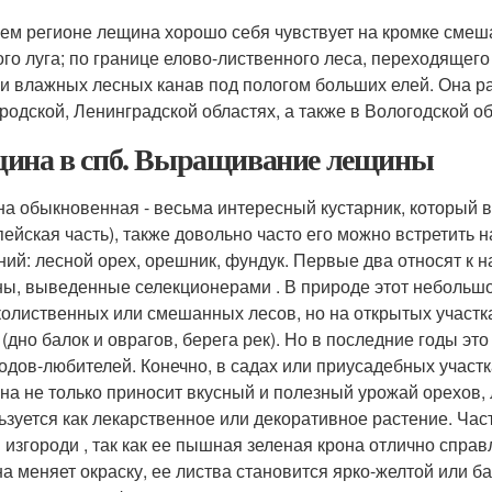
ем регионе лещина хорошо себя чувствует на кромке смеша
ого луга; по границе елово-лиственного леса, переходящего 
 и влажных лесных канав под пологом больших елей. Она ра
родской, Ленинградской областях, а также в Вологодской об
ина в спб. Выращивание лещины
а обыкновенная - весьма интересный кустарник, который в
пейская часть), также довольно часто его можно встретить 
ний: лесной орех, орешник, фундук. Первые два относят к 
ы, выведенные селекционерами . В природе этот небольшой
олиственных или смешанных лесов, но на открытых участк
 (дно балок и оврагов, берега рек). Но в последние годы э
одов-любителей. Конечно, в садах или приусадебных участк
она не только приносит вкусный и полезный урожай орехов, 
ьзуется как лекарственное или декоративное растение. Ча
 изгороди , так как ее пышная зеленая крона отлично справ
а меняет окраску, ее листва становится ярко-желтой или б