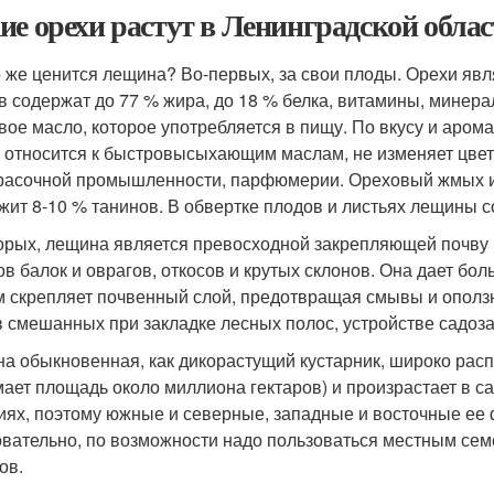
ие орехи растут в Ленинградской обла
о же ценится лещина? Во-первых, за свои плоды. Орехи яв
в содержат до 77 % жира, до 18 % белка, витамины, минер
вое масло, которое употребляется в пищу. По вкусу и аро
 относится к быстровысыхающим маслам, не изменяет цвета
расочной промышленности, парфюмерии. Ореховый жмых и
жит 8-10 % танинов. В обвертке плодов и листьях лещины 
орых, лещина является превосходной закрепляющей почву 
ов балок и оврагов, откосов и крутых склонов. Она дает бо
 скрепляет почвенный слой, предотвращая смывы и оползни
 в смешанных при закладке лесных полос, устройстве садо
а обыкновенная, как дикорастущий кустарник, широко расп
мает площадь около миллиона гектаров) и произрастает в 
иях, поэтому южные и северные, западные и восточные ее
вательно, по возможности надо пользоваться местным сем
ов.