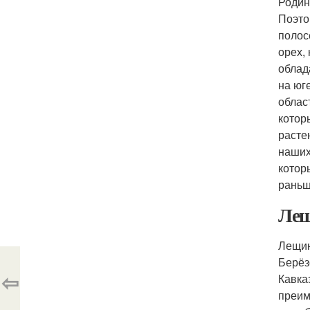
Родин
Поэто
полос
орех,
облад
на юг
облас
котор
расте
наших
котор
раньш
Лещ
Лещин
Берёз
⇦
Кавка
преим