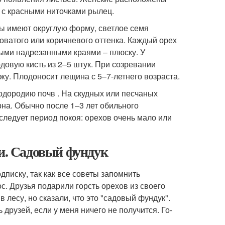
к с красными ниточками рылец.
ы имеют округлую форму, светлое семя
ватого или коричневого оттенка. Каждый орех
тыми надрезанными краями – плюску. У
довую кисть из 2–5 штук. При созревании
у. Плодоносит лещина с 5–7-летнего возраста.
одородию почв . На скудных или песчаных
на. Обычно после 1–3 лет обильного
следует период покоя: орехов очень мало или
ти. Садовый фундук
писку, так как все советы запомнить
. Друзья подарили горсть орехов из своего
 лесу, но сказали, что это "садовый фундук".
друзей, если у меня ничего не получится. Го­