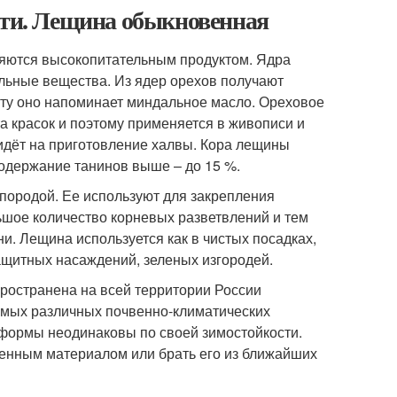
сти. Лещина обыкновенная
ляются высокопитательным продуктом. Ядра
альные вещества. Из ядер орехов получают
мату оно напоминает миндальное масло. Ореховое
 красок и поэтому применяется в живописи и
дёт на приготовление халвы. Кора лещины
содержание танинов выше – до 15 %.
породой. Ее используют для закрепления
льшое количество корневых разветвлений и тем
. Лещина используется как в чистых посадках,
защитных насаждений, зеленых изгородей.
ространена на всей территории России
самых различных почвенно-климатических
 формы неодинаковы по своей зимостойкости.
енным материалом или брать его из ближайших