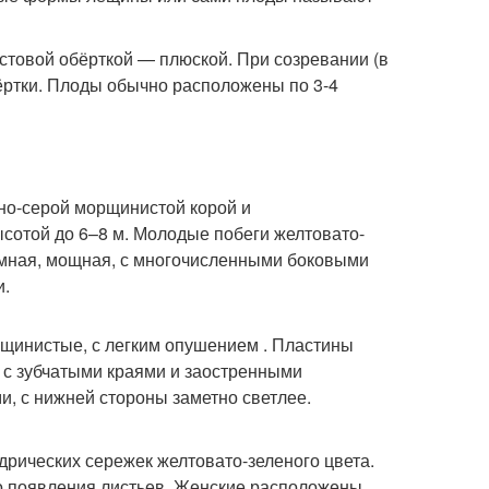
стовой обёрткой — плюской. При созревании (в
бёртки. Плоды обычно расположены по 3-4
но-серой морщинистой корой и
сотой до 6–8 м. Молодые побеги желтовато-
ъемная, мощная, с многочисленными боковыми
и.
рщинистые, с легким опушением . Пластины
 с зубчатыми краями и заостренными
, с нижней стороны заметно светлее.
рических сережек желтовато-зеленого цвета.
до появления листьев. Женские расположены