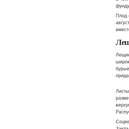
фунду
Плод 
авгус
вместе
Лещ
Лещин
широк
бурые
прида
Листь
разме
верху
Распу
Соцве
Закла