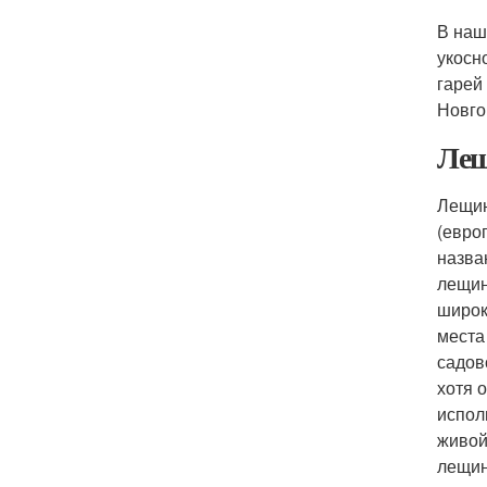
В наш
укосн
гарей
Новго
Лещ
Лещин
(евро
назва
лещин
широк
места
садов
хотя 
испол
живой
лещин