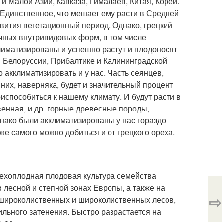
и Малой Азии, Кавказа, Гималаев, Китая, Кореи.
 Единственное, что мешает ему расти в Средней
вития вегетационный период. Однако, грецкий
личных внутривидовых форм, в том числе
лиматизированы и успешно растут и плодоносят
 в Белоруссии, Прибалтике и Калининградской
 акклиматизировать и у нас. Часть сеянцев,
 них, наверняка, будет и значительный процент
испособиться к нашему климату. И будут расти в
венная, и др. горные древесные породы,
однако были акклиматизированы у нас гораздо
же самого можно добиться и от грецкого ореха.
ехоплодная плодовая культура семейства
 лесной и степной зонах Европы, а также на
⇨
о-широколиственных и широколиственных лесов,
ильного затенения. Быстро разрастается на