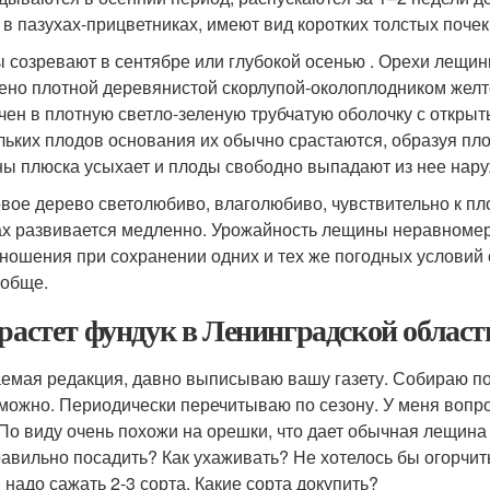
 в пазухах-прицветниках, имеют вид коротких толстых поче
 созревают в сентябре или глубокой осенью . Орехи лещин
ено плотной деревянистой скорлупой-околоплодником желто
чен в плотную светло-зеленую трубчатую оболочку с откры
льких плодов основания их обычно срастаются, образуя пло
ы плюска усыхает и плоды свободно выпадают из нее наруж
вое дерево светолюбиво, влаголюбиво, чувствительно к пл
ах развивается медленно. Урожайность лещины неравномер
ношения при сохранении одних и тех же погодных условий 
ообще.
 растет фундук в Ленинградской облас
емая редакция, давно выписываю вашу газету. Собираю под
можно. Периодически перечитываю по сезону. У меня вопрос
 По виду очень похожи на орешки, что дает обычная лещина в
равильно посадить? Как ухаживать? Не хотелось бы огорчить 
 надо сажать 2­-3 сорта. Какие сорта докупить?