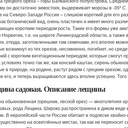
а грецкого ореха – горы Балканского полуострова, Средней 
му он достаточно зимостоек, выдерживает морозы в -35º С.
е на Северо-Западе России – слишком короткий для его раз
 как ботанический вид, очень пластичен и имеет много раз
ающих коротким периодом роста. Такие его формы уже акк
е Норвегии, т.е. на широте Ленинградской области, а также
ти, откуда, заготовленными там семенами, его вполне можно
ые возникнут из тех орехов, несомненно, погибнет, но среди
ний с коротким вегетационным периодом; которые смогут пр
 условиях точно так же, как конский каштан, сирень обыкно
ые в природе, на родине, растут рядом с грецким орехом, 
е его, и теперь выращиваются здесь вполне успешно. Того 
ина садовая. Описание лещины
а обыкновенная (орешник, лесной орех) — многолетняя ор
овых, рода Лещина. Широко распространена в диком виде в
зе. В европейской части России обитает в подлеске хвойн
ущественно на осветлённых местах, так как не переносит с