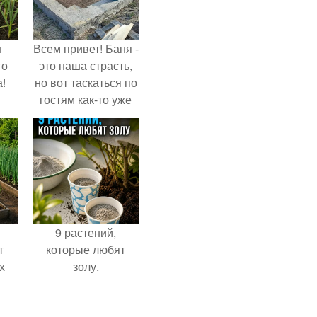
ш
Всем привет! Баня -
го
это наша страсть,
!
но вот таскаться по
гостям как-то уже
надоело.
9 растений,
т
которые любят
х
золу.
ь.