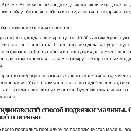
айте его. Если меньше – ждите до июня, июля или даже авгу
шки, пойдут боковые побеги из пазух листьев, которые нахо
 Укорачивание боковых побегов.
це сентября, когда они вырастут по 40-50 сантиметров, нуж
али полезные вещества. Если этого не сделать, существует
ошло, можно собрать побеги и пригнуть их до земли. Одног
 не слишком холодной. Если же отомрут – укоротить их до д
й.
 простая операция позволит улучшить урожайность, качество
заболевания. У вас получится что-то на подобие веера, где с
ьтат – затемнение нижних участков будет минимальным, а с
нально.
ндинавский способ подвязки малины. 
ной и осенью
 всего проводить процедуру по подвязке кустов малины ве