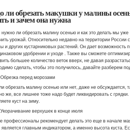
о ли обрезать макушки у малины осенью
ать и зачем она нужна
, нужно ли обрезать малину осенью и как это делать мы уже
чить урожай. Относительно недавно на территории России 
ы и других кустарниковых растений. Он дает возможность п
динаковом удобрении и уходе . Также вы сможете оптимизи
вить большее количество веток вверх, не давая разрастаться
одимо сделать, чтобы это получилось, давайте разберем по
 Обрезка перед морозами
ли обрезать малину осенью или нет, даже не обсуждается, т
но же, все лишнее тоже надо будет ликвидировать с грядки.
яете куст на зиму.
 Укорачивание верхушек в конце июля
е профессионалы рекомендует делать это еще в начале мая,
 является главным индикатором, а именно высота куста. Ес