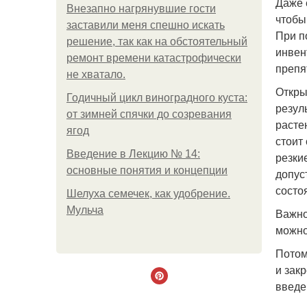
Даже 
Внезапно нагрянувшие гости
чтобы
заставили меня спешно искать
При п
решение, так как на обстоятельный
инвен
ремонт времени катастрофически
препя
не хватало.
Откры
Годичный цикл виноградного куста:
резул
от зимней спячки до созревания
расте
ягод
стоит
Введение в Лекцию № 14:
резки
основные понятия и концепции
допус
состо
Шелуха семечек, как удобрение.
Мульча
Важно
можно
Потом
и зак
введе