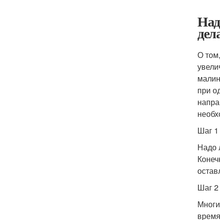
Над
дел
О том
увели
малин
при о
напра
необх
Шаг 1
Надо 
Конеч
оставл
Шаг 2
Многи
время