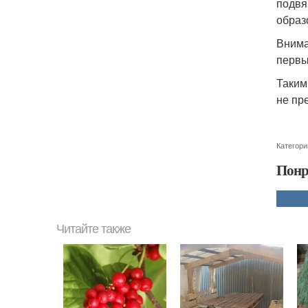
подвя
образ
Внима
первы
Таким
не пр
Категори
Понр
Читайте также