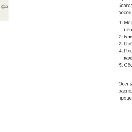
⇦
благо
весен
Мер
нео
Бли
Поб
Пло
каж
Сбо
Осень
распо
проце