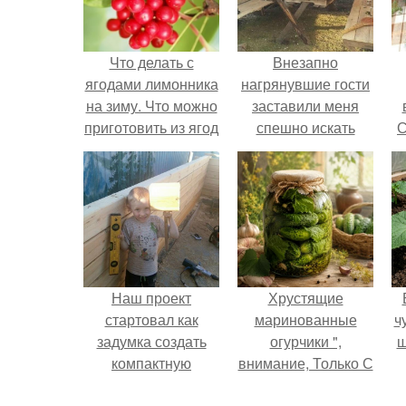
Что делать с
Внезапно
ягодами лимонника
нагрянувшие гости
на зиму. Что можно
заставили меня
приготовить из ягод
спешно искать
С
китайского
решение, так как на
лимонника?
обстоятельный
ремонт времени
катастрофически не
хватало.
Наш проект
Хрустящие
стартовал как
маринованные
ч
задумка создать
огурчики ",
ш
компактную
внимание, Только С
беседку для
Грядки".