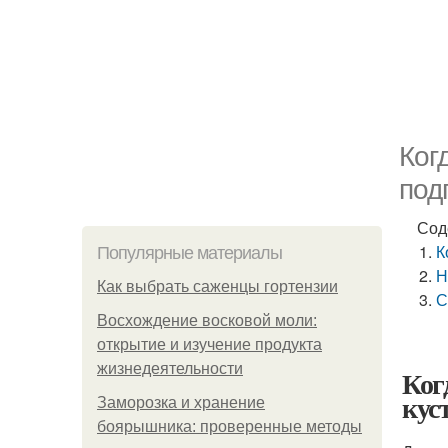
Ког
под
Сод
К
Популярные материалы
Н
Как выбрать саженцы гортензии
С
Восхождение восковой моли:
открытие и изучение продукта
жизнедеятельности
Ког
кус
Заморозка и хранение
боярышника: проверенные методы