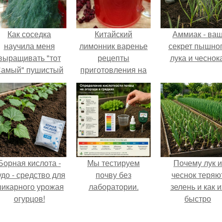
Как соседка
Китайский
Аммиак - ва
научила меня
лимонник варенье
секрет пышно
выращивать "тот
рецепты
лука и чеснока
амый" пушистый
приготовления на
укроп.
зиму. Как
приготовить
лимонник рецепты
блюд
Борная кислота -
Мы тестируем
Почему лук и
удо - средство для
почву без
чеснок теряю
икарного урожая
лаборатории.
зелень и как и
огурцов!
быстро
реанимироват