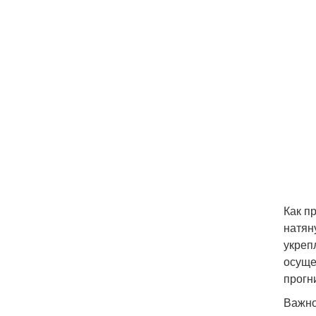
Как п
натян
укреп
осуще
прогн
Важно