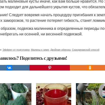
зать малиновые кусты иначе, как вам больше нравится. Но
ом подходит для дальнейшего укрытия кустов, что обязател
ние! Следует вовремя начать процедуру пригибания к земле
х заморозков, то растение потеряет гибкость, станет ломк
 образом, подвязка малинника в определенные периоды по
енебрегать ни осенней, ни весенней подвязкой.
и:
Эффект от подготовки
,
Малины к зиме
,
Двойная обрезка
,
Скандинавский способ
авилось? Поделитесь с друзьями!