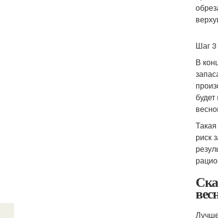
обрез
верху
Шаг 3
В кон
запас
произ
будет
весно
Такая
риск 
резул
рацио
Ска
вес
Лучше