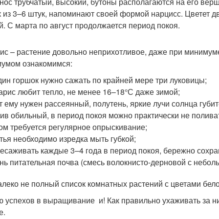
нос трубчатый, высокий, бутоны располагаются на его вер
к из 3–6 штук, напоминают своей формой нарцисс. Цветет дв
й. С марта по август продолжается период покоя.
ис – растение довольно неприхотливое, даже при минимуме 
умом ознакомимся:
дин горшок нужно сажать по крайней мере три луковицы;
арис любит тепло, не менее 16–18°С даже зимой;
т ему нужен рассеянный, полутень, яркие лучи солнца губи
ив обильный, в период покоя можно практически не поливат
ом требуется регулярное опрыскивание;
тья необходимо изредка мыть губкой;
есаживать каждые 3–4 года в период покоя, бережно сохра
нь питательная почва (смесь волокнисто-дерновой с небол
алеко не полный список комнатных растений с цветами бело
 успехов в выращивание и! Как правильно ухаживать за ни
е.