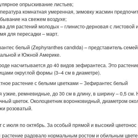
улярное опрыскивание листьев;
пература комнатная умеренная, зимовку жасмин предпочита
бывание на свежем воздухе;
ва для растений молодых – глинисто-дерновая с листовой и
мя для пересадки – март.
антес белый (Zephyranthes candida) – представитель семе
альной и Южной Америке.
роде насчитывается до 40 видов зефирантеса. Это растени
ицами округлой формы (3–4 см в диаметре).
тное растение с белыми цветками – Зефирантес белый
я узкие, ремневидные, до 30 см в длину, в ширину – 0,5 см.
чный цветок. Околоцветник воронковидный, диаметром около
жи розоватый.
т с июля по октябрь. За особый прямой и высокий цветонос
 растение радовало нормальным ростом и обильным цветен