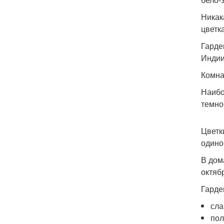
Никак
цветк
Гарде
Индии
Комна
Наибо
темно
Цветк
одино
В дом
октяб
Гарде
сла
пол