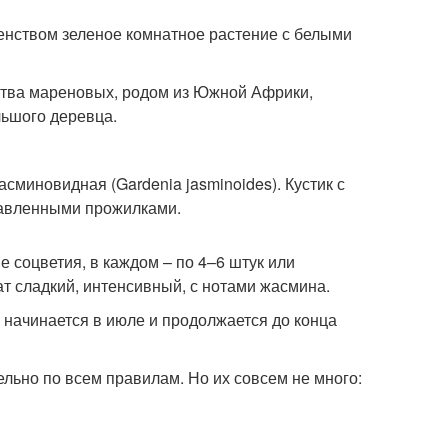
енством зеленое комнатное растение с белыми
йства мареновых, родом из Южной Африки,
льшого деревца.
миновидная (Gardenia jasminoides). Кустик с
давленными прожилками.
е соцветия, в каждом – по 4–6 штук или
т сладкий, интенсивный, с нотами жасмина.
 начинается в июле и продолжается до конца
ельно по всем правилам. Но их совсем не много: