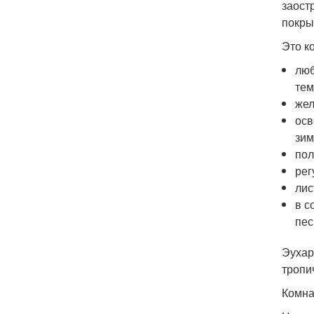
заост
покры
Это к
люб
тем
жел
осв
зим
пол
рег
лис
в с
пес
Эухар
тропи
Комна