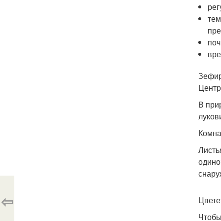
рег
тем
пре
поч
вре
Зефир
Центр
В при
луков
Комна
Листь
одино
снару
⇦
Цвете
Чтобы