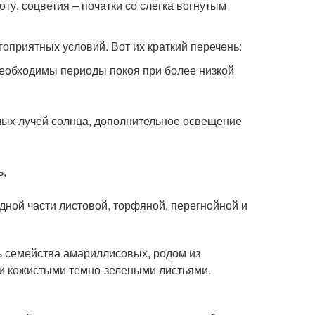
оту, соцветия – початки со слегка вогнутым
гоприятных условий. Вот их краткий перечень:
 необходимы периоды покоя при более низкой
ямых лучей солнца, дополнительное освещение
ь,
дной части листовой, торфяной, перегнойной и
ль семейства амариллисовых, родом из
ми кожистыми темно-зелеными листьями.