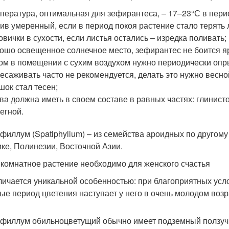
пература, оптимальная для зефирантеса, – 17–23°С в перио
ив умеренный, если в период покоя растение стало терять 
овички в сухости, если листья остались – изредка поливать;
ошо освещенное солнечное место, зефирантес не боится яр
ом в помещении с сухим воздухом нужно периодически опр
есаживать часто не рекомендуется, делать это нужно весной
шок стал тесен;
ва должна иметь в своем составе в равных частях: глинисто
егной.
филлум (Spatiphyllum) – из семейства ароидных по другом
ке, Полинезии, Восточной Азии.
 комнатное растение необходимо для женского счастья
личается уникальной особенностью: при благоприятных усл
ые период цветения наступает у него в очень молодом возр
филлум обильноцветущий обычно имеет подземный ползучи