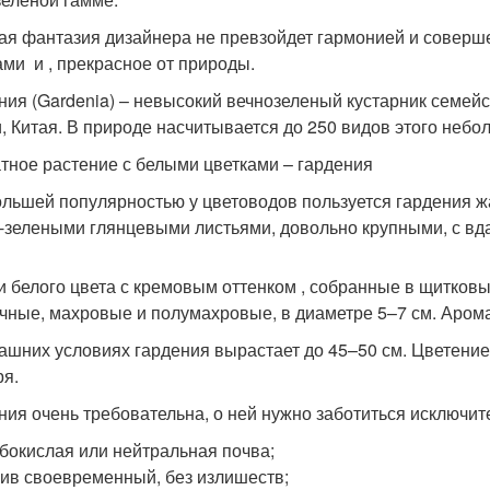
ая фантазия дизайнера не превзойдет гармонией и соверш
ами и , прекрасное от природы.
ния (Gardenia) – невысокий вечнозеленый кустарник семе
, Китая. В природе насчитывается до 250 видов этого небо
тное растение с белыми цветками – гардения
льшей популярностью у цветоводов пользуется гардения жас
-зелеными глянцевыми листьями, довольно крупными, с в
и белого цвета с кремовым оттенком , собранные в щитковы
чные, махровые и полумахровые, в диаметре 5–7 см. Арома
ашних условиях гардения вырастает до 45–50 см. Цветение
ря.
ния очень требовательна, о ней нужно заботиться исключит
бокислая или нейтральная почва;
ив своевременный, без излишеств;