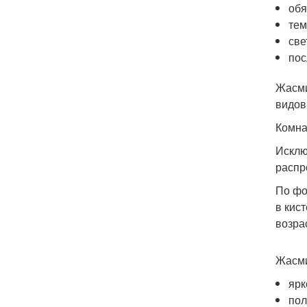
обя
тем
све
пос
Жасми
видов
Комна
Исклю
распр
По фо
в кис
возра
Жасми
ярк
пол