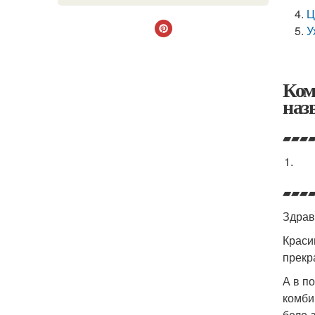
Ц
У
Ком
наз
▰▰▰
▰▰▰
Здрав
Краси
прекр
А в п
комби
бело-