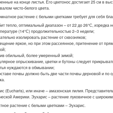
ренные на конце листья. Его цветонос достигает 25 см в выс
валом чисто-белого цвета.
омнатное растение с белыми цветками требует для себя бла
ит тепло, оптимальный диапазон – от 22 до 26°С, изредка
пературе (14°С) продолжительностью 2–3 недели;
ательно изолировать растение от сквозняков;
ещение яркое, но при этом рассеянное, притенение от пр
ой;
ив обильный, более умеренный зимой;
улярное опрыскивание, цветки и бутоны следует прикрыват
тья нуждаются в обмывании;
оставе почвы должно быть две части почвы дерновой и по о
ка.
ис (Eucharis), или иначе – амазонская лилия. Представите
ческой Америки. Эухарис – растение луковичное с широки
тное растение с белыми цветками – Эухарис.