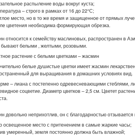
зательное распыление воды вокруг куста;
пература – строго в рамках от 16 до 22°С;
тлое место, но в то же время и защищенное от прямых луче
ле цветения необходима формирующая обрезка.
н относится к семейству маслиновых, распространен в Азии
 бывают белыми , желтыми, розовыми.
тное растение с белыми цветками – жасмин
чительно белые душистые цветки имеет жасмин лекарственн
остраненный для выращивания в домашних условиях вид.
рме – лиана с постепенно одревесневающими стеблями, ли
тевидное соцветие. Диаметр цветков – 2,5 см. Цветет растен
ста.
н довольно неприхотлив, он с благодарностью отзывается на
о освещенное место с притенением в самые жаркие часы;
ив умеренный, земля постоянно должна быть влажной;