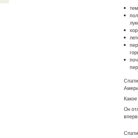
тем
пол
лук
хор
лет
пер
гор
поч
пер
Спати
Амери
Какое
Он от
вперв
Спати