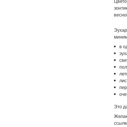
Цвето
зонти
весно
Эухар
миним
в о
эух
све
пол
лет
лис
пер
оче
Это д
Желаю
ссылк