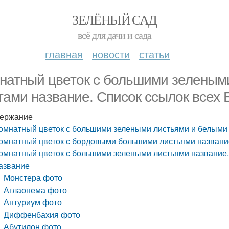
ЗЕЛЁНЫЙ САД
всё для дачи и сада
главная
новости
статьи
натный цветок с большими зеленым
тами название. Список ссылок всех 
ержание
омнатный цветок с большими зелеными листьями и белыми 
омнатный цветок с бордовыми большими листьями названи
омнатный цветок с большими зелеными листьями название.
азвание
Монстера фото
Аглаонема фото
Антуриум фото
Диффенбахия фото
Абутилон фото