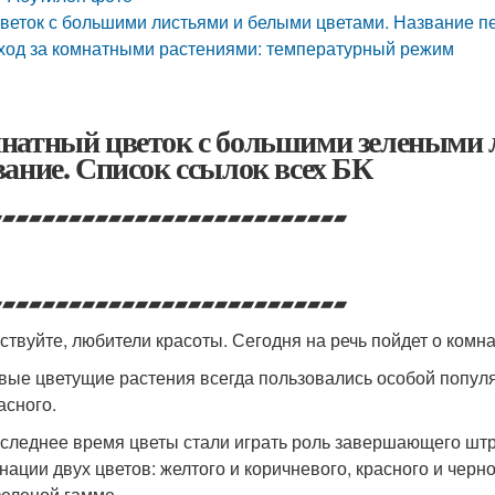
веток с большими листьями и белыми цветами. Название пе
ход за комнатными растениями: температурный режим
натный цветок с большими зелеными 
вание. Список ссылок всех БК
▰▰▰▰▰▰▰▰▰▰▰▰▰▰▰▰▰▰▰▰▰▰▰▰▰▰▰
▰▰▰▰▰▰▰▰▰▰▰▰▰▰▰▰▰▰▰▰▰▰▰▰▰▰▰
ствуйте, любители красоты. Сегодня на речь пойдет о ком
вые цветущие растения всегда пользовались особой попул
асного.
оследнее время цветы стали играть роль завершающего шт
нации двух цветов: желтого и коричневого, красного и черн
зеленой гамме.