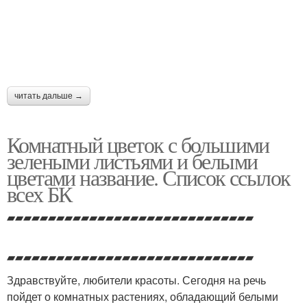
читать дальше →
Комнатный цветок с большими
зелеными листьями и белыми
цветами название. Список ссылок
всех БК
▰▰▰▰▰▰▰▰▰▰▰▰▰▰▰▰▰▰▰▰▰▰▰▰▰▰▰▰▰▰
▰▰▰▰▰▰▰▰▰▰▰▰▰▰▰▰▰▰▰▰▰▰▰▰▰▰▰▰▰▰
Здравствуйте, любители красоты. Сегодня на речь
пойдет о комнатных растениях, обладающий белыми