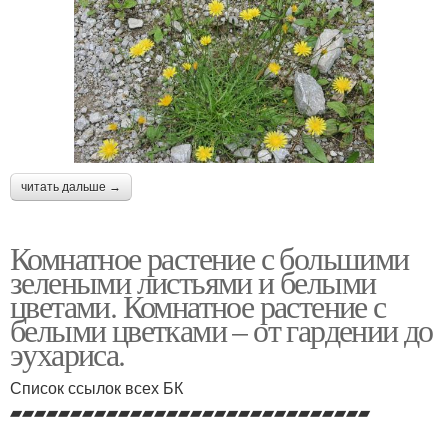
читать дальше →
Комнатное растение с большими
зелеными листьями и белыми
цветами. Комнатное растение с
белыми цветками – от гардении до
эухариса.
Список ссылок всех БК
▰▰▰▰▰▰▰▰▰▰▰▰▰▰▰▰▰▰▰▰▰▰▰▰▰▰▰▰▰▰