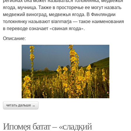
регионах она может называться толокнянка, медвежья
ягода, мучница. Также в просторечье ее могут назвать
медвежий виноград, медвежья ягода. В Финляндии
толокнянку называют sianmarja — такое наименования
в переводе означает «свиная ягода».
Описание:
читать дальше →
Ипомея батат – «сладкий