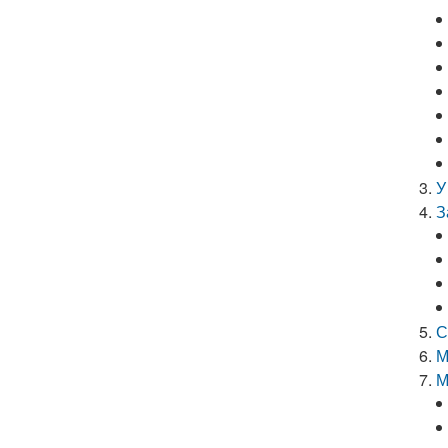
У
З
С
М
М