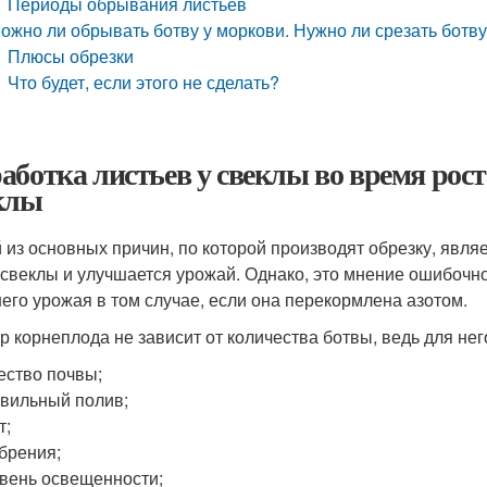
Периоды обрывания листьев
ожно ли обрывать ботву у моркови. Нужно ли срезать ботв
Плюсы обрезки
Что будет, если этого не сделать?
аботка листьев у свеклы во время рост
клы
 из основных причин, по которой производят обрезку, являе
 свеклы и улучшается урожай. Однако, это мнение ошибочно
его урожая в том случае, если она перекормлена азотом.
р корнеплода не зависит от количества ботвы, ведь для нег
ество почвы;
вильный полив;
т;
брения;
вень освещенности;