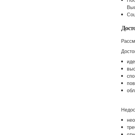
Выс
Соц
Дост
Рассм
Досто
иде
выс
спо
пов
обл
Недос
нео
тре
отн