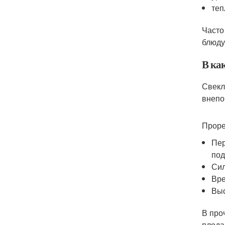
теп
Часто
блюду
В как
Свекл
внепо
Проре
Пер
под
Сил
Вре
Выс
В про
плода