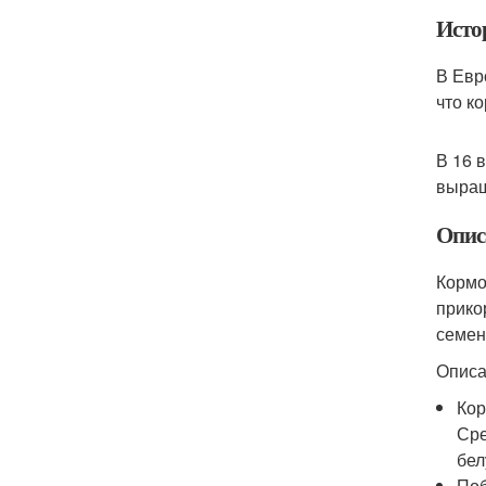
Исто
В Евр
что к
В 16 
выращ
Опис
Кормо
прико
семен
Описа
Кор
Сре
бел
Поб