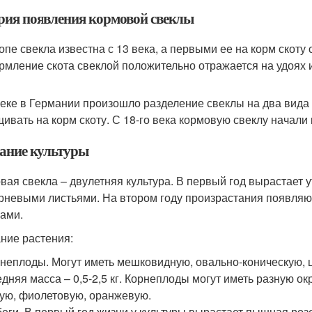
рия появления кормовой свеклы
опе свекла известна с 13 века, а первыми ее на корм скот
ормление скота свеклой положительно отражается на удоях и
веке в Германии произошло разделение свеклы на два вида
ивать на корм скоту. С 18-го века кормовую свеклу начали 
ание культуры
вая свекла – двулетняя культура. В первый год вырастает 
рневыми листьями. На втором году произрастания появляю
ами.
ние растения:
неплоды. Могут иметь мешковидную, овально-коническую,
дняя масса – 0,5-2,5 кг. Корнеплоды могут иметь разную ок
ую, фиолетовую, оранжевую.
еги. В первый год жизни у культуры вырастает пышная роз