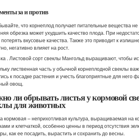
менты за и против
бывайте, что корнеплод получает питательные вещества не т
няя обрезка может ухудшить качество плода. При недостат
 потерять вкусовые качества. Также это приводит к излишн
тно, негативно влияет на рост.
ка . Листовой сорт свеклы Мангольд выращивают, чтобы ис
льку лиственная часть у обычной корнеплодной свеклы важ
тись к посадке растения и учесть благоприятные для него 
ный овощ.
но ли обрывать листья у кормовой с
клы для животных
а кормовая – неприхотливая культура, выращиваемая на ко
нами и клетчаткой, особенно ценны в период отсутствия зе
уры, как ее посадить, вырастить и сохранить до весны.