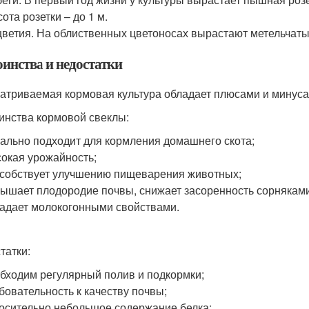
ота розетки – до 1 м.
ветия. На облиственных цветоносах вырастают метельчаты
оинства и недостатки
атриваемая кормовая культура обладает плюсами и минусам
инства кормовой свеклы:
ально подходит для кормления домашнего скота;
окая урожайность;
собствует улучшению пищеварения животных;
ышает плодородие почвы, снижает засоренность сорняками
адает молокогонными свойствами.
татки:
бходим регулярный полив и подкормки;
бовательность к качеству почвы;
осительно небольшое содержание белка;