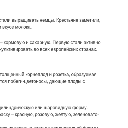
у стали выращивать немцы. Крестьяне заметили,
 вкусе молока.
 – кормовую и сахарную. Первую стали активно
культивировать во всех европейских странах.
утолщенный корнеплод и розетка, образуемая
тся побеги-цветоносы, дающие плоды с
 цилиндрическую или шаровидную форму.
раску – красную, розовую, желтую, зеленовато-
етка из зеленых листьев сердцевидной формы.