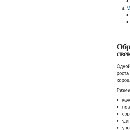
М
Обр
све
Одной
роста
хорош
Разме
кач
пра
сор
удо
уро