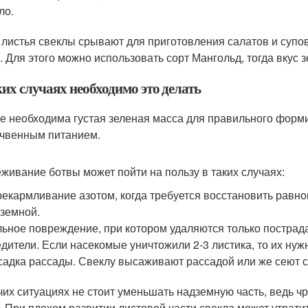
ло.
 листья свеклы срывают для приготовления салатов и супов
. Для этого можно использовать сорт Мангольд, тогда вкус з
их случаях необходимо это делать
е необходима густая зеленая масса для правильного форм
чвенным питанием.
живание ботвы может пойти на пользу в таких случаях:
екармливание азотом, когда требуется восстановить равн
земной.
ьное повреждение, при котором удаляются только пострад
дители. Если насекомые уничтожили 2-3 листика, то их нужн
адка рассады. Свеклу высаживают рассадой или же сеют с
чих ситуациях не стоит уменьшать надземную часть, ведь ч
. При плохом развитии листовой части свекла может утратит