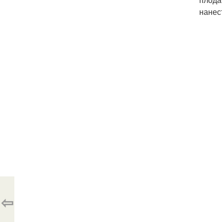
нанес
⇦