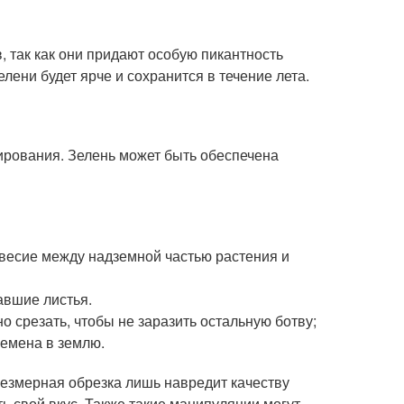
, так как они придают особую пикантность
елени будет ярче и сохранится в течение лета.
ирования. Зелень может быть обеспечена
овесие между надземной частью растения и
авшие листья.
о срезать, чтобы не заразить остальную ботву;
емена в землю.
резмерная обрезка лишь навредит качеству
ь свой вкус. Также такие манипуляции могут