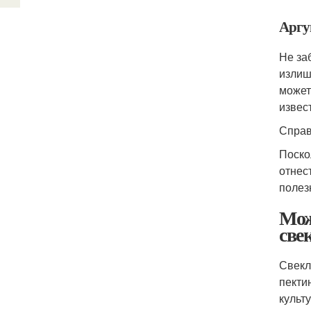
Аргу
Не за
излиш
может
извес
Справ
Поско
отнес
полез
Мож
све
Свекл
пекти
культ