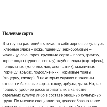
Полевые сорта
Эта группа растений включает в себя зерновые культуры
(хлебные злаки – рожь, пшеницу, зернобобовые –
чечевицу, сою, горох, крупяные сорта – просо, гречиху,
корнеплоды (турнепс, свеклу), клубнеплоды (картофель),
прядильные (коноплю, лен, хлопчатник), масличные
(горчицу, арахис, подсолнечник), кормовые травы
(люцерну, клевер). В некоторых случаях к полевым
относят и бахчевые сорта: тыкву, арбузы, дыни. Но, как
правило, удобнее рассматривать их в качестве
отдельных культур либо в составе овощных культурных
групп. По мнению специалистов, целесообразно также
отдельно выделять лекарственные сорта (валериану,