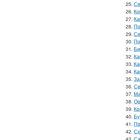
25.
Се
26.
Ко
27.
Ка
28.
По
29.
Се
30.
По
31.
Би
32.
Ка
33.
Ка
34.
Ка
35.
За
36.
Се
37.
Ма
38.
Ор
39.
Кр
40.
Бу
41.
Пр
42.
Сх
43.
Са