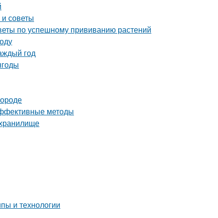
й
 и советы
советы по успешному прививанию растений
году
аждый год
ягоды
городе
 эффективные методы
ехранилище
пы и технологии