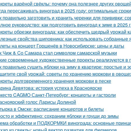
креты варёной свёклы: почему она полезнее других овоще
гда пересаживать виноград в 2025 году: оптимальные сроки
к правильно заготовить и хранить черенки для прививки: 
лное руководство: как подготовить виноград к зиме в 2025 
креты обрезки винограда: как обеспечить щедрый урожай к
лезные свойства шиповника: как использовать собранные 
леты на концерт Горшенёв в Новосибирске: цены и даты
к Чиж & Co Самара стал символом самарской музыки
кие современные художественные проекты реализуются в 
к правильно сушить яблоки на зиму в квартире: простые и
щитите свой урожай: советы по хранению моркови в овощ
креты долговременного хранения моркови в песке
рина Девятова: история успеха в Красноярске
кестр CAGMO Санкт-Петербург: концерты и гастроли
асноярский голос Ларисы Долиной
тырка в Омске: расписание концертов и билеты
осто и эффективно: сохраним яблоки и груши до зимы
ема обработки и ПОДКОРМКИ винограда: основные принци
хар из свеклы: новый вектор развития для фермеров