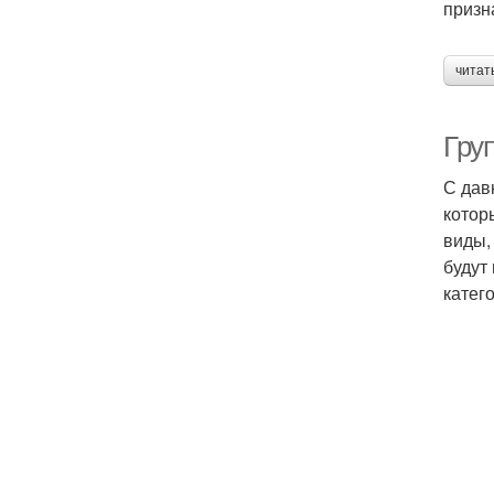
призна
читат
Гру
С дав
котор
виды,
будут
катег