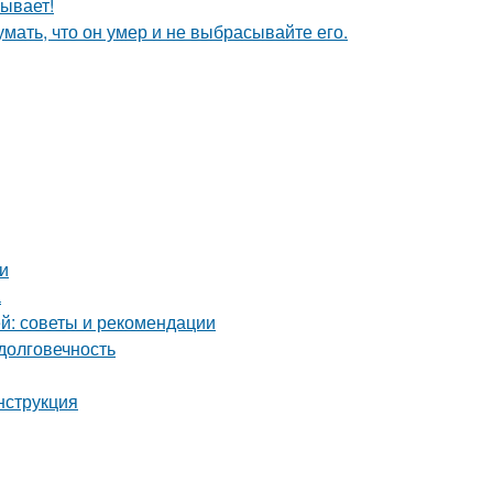
ывает!
мать, что он умер и не выбрасывайте его.
и
а
й: советы и рекомендации
долговечность
нструкция