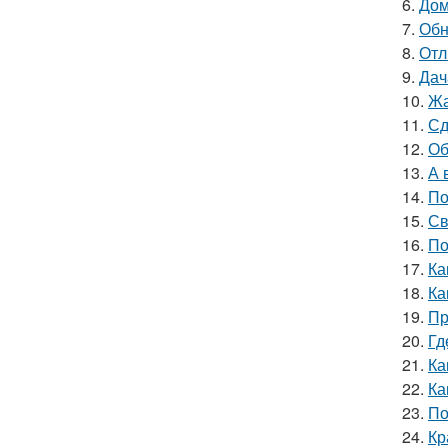
6.
Дом
7.
Обн
8.
Отл
9.
Дач
10.
Жа
11.
Сд
12.
Об
13.
А 
14.
По
15.
Св
16.
По
17.
Ка
18.
Ка
19.
Пр
20.
Гд
21.
Ка
22.
Ка
23.
По
24.
Кр