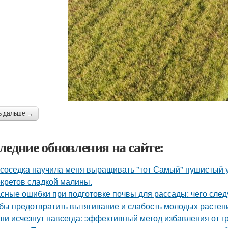
ь дальше →
ледние обновления на сайте:
 соседка научила меня выращивать "тот Самый" пушистый у
екретов сладкой малины.
сные ошибки при подготовке почвы для рассады: чего следу
бы предотвратить вытягивание и слабость молодых растен
и исчезнут навсегда: эффективный метод избавления от г