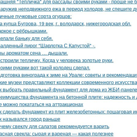
ашняя "Тепличка" для рассады своими руками - проще не б
аружив неподвижного ежа в период холодов, не спешите ду
ичные пучковые сорта огурцов:
а купца Бугрова, 19 век, г. володарск, нижегородская обл.
ркое с рёбрышками.
елали баньку для себя.
алденный пирог "Шарлотка С Капустой" -.
вы ароматом сена … дышали.
строили тепличку. Когда у человека золотые руки.
оими руками вот такой колодец сделал.
дготовка винограда к зиме на Урале: советы и рекомендаци
кие музеи представляют коллекции современного искусств
к выбрать правильный фундамент для дома из ЖБИ-панеле
еимущества фундамента на бетонной плите: надежность и 
е можно покататься на аттракционах
к сделать фундамент из плит железобетонных: пошаговая и
к назывался город раньше
чему свеклу для салатов рекомендуется варить
асная свекла: сырая и вареная — какая полезнее