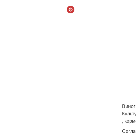
Виног
Культ
, кор
Согла