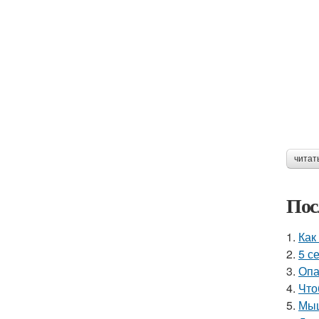
читат
Пос
1.
Как
2.
5 с
3.
Опа
4.
Что
5.
Мыш