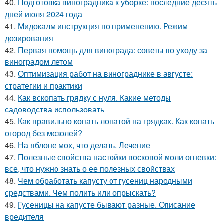
40.
Подготовка виноградника к уборке: последние десять
дней июля 2024 года
41.
Мидокалм инструкция по применению. Режим
дозирования
42.
Первая помощь для винограда: советы по уходу за
виноградом летом
43.
Оптимизация работ на винограднике в августе:
стратегии и практики
44.
Как вскопать грядку с нуля. Какие методы
садоводства использовать
45.
Как правильно копать лопатой на грядках. Как копать
огород без мозолей?
46.
На яблоне мох, что делать. Лечение
47.
Полезные свойства настойки восковой моли огневки:
все, что нужно знать о ее полезных свойствах
48.
Чем обработать капусту от гусениц народными
средствами. Чем полить или опрыскать?
49.
Гусеницы на капусте бывают разные. Описание
вредителя