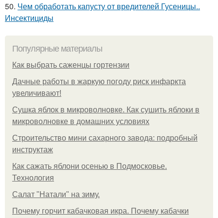
50.
Чем обработать капусту от вредителей Гусеницы..
Инсектициды
Популярные материалы
Как выбрать саженцы гортензии
Дачные работы в жаркую погоду риск инфаркта
увеличивают!
Сушка яблок в микроволновке. Как сушить яблоки в
микроволновке в домашних условиях
Строительство мини сахарного завода: подробный
инструктаж
Как сажать яблони осенью в Подмосковье.
Технология
Caлaт "Нaтaли" нa зиму.
Почему горчит кабачковая икра. Почему кабачки