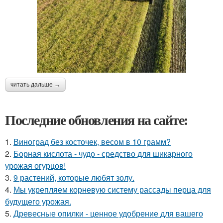
читать дальше →
Последние обновления на сайте:
1.
Виноград без косточек, весом в 10 грамм?
2.
Борная кислота - чудо - средство для шикарного
урожая огурцов!
3.
9 растений, которые любят золу.
4.
Мы укрепляем корневую систему рассады перца для
будущего урожая.
5.
Древесные опилки - ценное удобрение для вашего