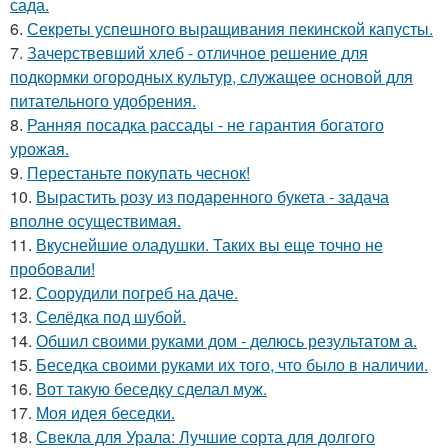
сада.
6.
Секреты успешного выращивания пекинской капусты.
7.
Зачерствевший хлеб - отличное решение для
подкормки огородных культур, служащее основой для
питательного удобрения.
8.
Ранняя посадка рассады - не гарантия богатого
урожая.
9.
Перестаньте покупать чеснок!
10.
Вырастить розу из подаренного букета - задача
вполне осуществимая.
11.
Вкуснейшие оладушки. Таких вы еще точно не
пробовали!
12.
Соорудили погреб на даче.
13.
Селёдка под шубой.
14.
Обшил своими руками дом - делюсь результатом а.
15.
Беседка своими руками их того, что было в наличии.
16.
Вот такую беседку сделал муж.
17.
Моя идея беседки.
18.
Свекла для Урала: Лучшие сорта для долгого