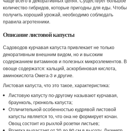
чаще всего в декоративных целях. Существует большое
количество гибридов, которые пригодны для еды. Чтобы
получить хороший урожай, необходимо соблюдать
правила агротехники.
Описание листовой капусты
Садоводов курчавая капуста привлекает не только
декоративным внешним видом, но и высоким
содержанием витаминов и полезных микроэлементов. В
овоще содержатся: кальций, аскорбиновая кислота,
аминокислота Омега-3 и другие.
Листовая капуста, что это такое, характеристика:
Листовую капусту по-другому называют курчавая,
браунколь, грюнколь капуста;
Отличительной особенностью кудрявой листовой
капусты является то, что она не формирует кочан.
Овощ состоит из рыхлой розетки листьев;
Розетка вырастает от 30 до 90 см в высоту. Диаметр