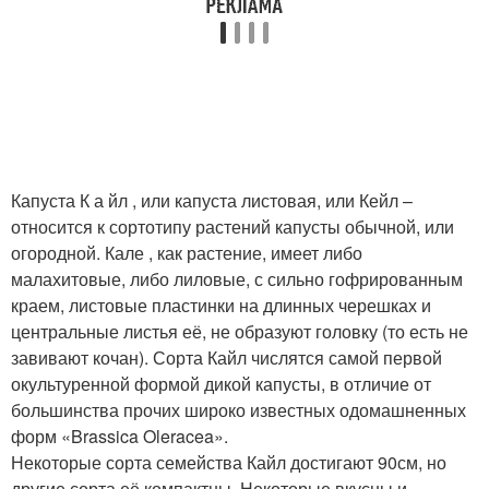
Капуста К а йл , или капуста листовая, или Кейл –
относится к сортотипу растений капусты обычной, или
огородной. Кале , как растение, имеет либо
малахитовые, либо лиловые, с сильно гофрированным
краем, листовые пластинки на длинных черешках и
центральные листья её, не образуют головку (то есть не
завивают кочан). Сорта Кайл числятся самой первой
окультуренной формой дикой капусты, в отличие от
большинства прочих широко известных одомашненных
форм «Brassica Oleracea».
Некоторые сорта семейства Кайл достигают 90см, но
другие сорта её компактны. Некоторые вкусны и