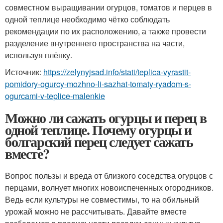
совместном выращивании огурцов, томатов и перцев в
одной теплице необходимо чётко соблюдать
рекомендации по их расположению, а также провести
разделение внутреннего пространства на части,
используя плёнку.
Источник:
https://zelynyjsad.info/stati/teplica-vyrastit-
pomidory-ogurcy-mozhno-li-sazhat-tomaty-ryadom-s-
ogurcami-v-teplice-malenkie
Можно ли сажать огурцы и перец в
одной теплице. Почему огурцы и
болгарский перец следует сажать
вместе?
Вопрос пользы и вреда от близкого соседства огурцов с
перцами, волнует многих новоиспеченных огородников.
Ведь если культуры не совместимы, то на обильный
урожай можно не рассчитывать. Давайте вместе