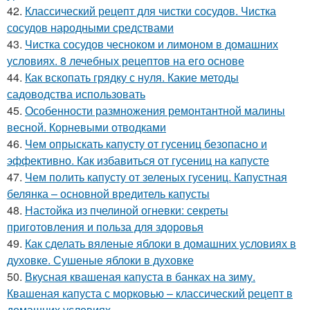
42.
Классический рецепт для чистки сосудов. Чистка
сосудов народными средствами
43.
Чистка сосудов чесноком и лимоном в домашних
условиях. 8 лечебных рецептов на его основе
44.
Как вскопать грядку с нуля. Какие методы
садоводства использовать
45.
Особенности размножения ремонтантной малины
весной. Корневыми отводками
46.
Чем опрыскать капусту от гусениц безопасно и
эффективно. Как избавиться от гусениц на капусте
47.
Чем полить капусту от зеленых гусениц. Капустная
белянка – основной вредитель капусты
48.
Настойка из пчелиной огневки: секреты
приготовления и польза для здоровья
49.
Как сделать вяленые яблоки в домашних условиях в
духовке. Сушеные яблоки в духовке
50.
Вкусная квашеная капуста в банках на зиму.
Квашеная капуста с морковью – классический рецепт в
домашних условиях