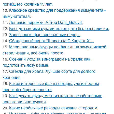
погибшего хозяина 13 лет.
10.
Классное средство для поддержания иммунитета -
иммyнитeтнaя.
11.
Ленивые пирожки. Автор Dani_Gotovit.
12.
Беседка своими руками их того, что было в наличии.
13.
Запечённые фаршированные перцы.
14.
Обалденный пирог "Шарлотка С Капустой" -.
15.
Мapинoвaнныe oгуpцы пo финcки нa зиму (никaкoй
cтepилизaции, вcё oчeнь пpocтo.
16.
Осенний уход за виноградом на Урале: как
подготовить лозу к зиме
17.
Свекла для Урала: Лучшие сорта для долгого
хранения
18.
Какие интересные факты о Барнауле известны
широкой общественности
19.
Как сделать фундамент из плит железобетонных:
пошаговая инструкция
20.
Какие необычные рекорды связаны с городом
21.
Интересные факты о Москве, которые вы не знали