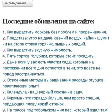
читать дальше →
Последние обновления на сайте:
1.
Как вырастить морковь без проблем и прореживания.
2.
Представь: утро на даче, свежий воздух, чайник шумит
- и на столе стопка горячих, пышных оладий.
3.
Как вырастить вкусную жимолость.
4.
Пять сортов голубики, которые стоит посадить.
5.
Даже если у вас есть участки сада, которые на
протяжении всего дня остаются в тени, это вовсе не
повод расстраиваться.
6.
Освоенные методы выращивания рассады огурцов:
практический опыт!
7.
Календула - ваш верный союзник в саду.
8.
Куркума - это гораздо больше, чем просто специя,
придающая плову яркий оттенок.
9.
На трассе под тобольском жил пёс, который ждал там