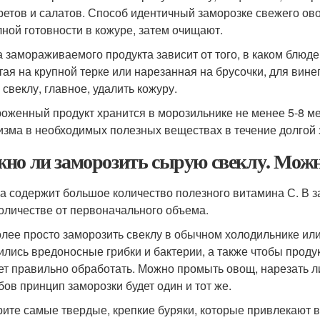
ретов и салатов. Способ идентичный заморозке свежего ов
лной готовности в кожуре, затем очищают.
 замораживаемого продукта зависит от того, в каком блюде
тая на крупной терке или нарезанная на брусочки, для вин
 свеклу, главное, удалить кожуру.
оженный продукт хранится в морозильнике не менее 5-8 ме
изма в необходимых полезных веществах в течение долгой 
но ли заморозить сырую свеклу. Можн
а содержит большое количество полезного витамина С. В 
оличестве от первоначального объема.
лее просто заморозить свеклу в обычном холодильнике или
ились вредоносные грибки и бактерии, а также чтобы проду
ет правильно обработать. Можно промыть овощ, нарезать ли
бов принцип заморозки будет один и тот же.
ите самые твердые, крепкие буряки, которые привлекают в