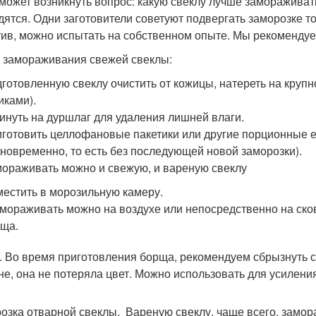
 может возникнуть вопрос: какую свеклу лучше замораживат
дятся. Одни заготовители советуют подвергать заморозке то
тив, можно испытать на собственном опыте. Мы рекомендуе
 замораживания свежей свеклы:
готовленную свеклу очистить от кожицы, натереть на круп
иками).
инуть на дуршлаг для удаления лишней влаги.
готовить целлофановые пакетики или другие порционные е
новременно, то есть без последующей новой заморозки).
ораживать можно и свежую, и вареную свеклу
естить в морозильную камеру.
мораживать можно на воздухе или непосредственно на сков
ща.
. Во время приготовления борща, рекомендуем сбрызнуть св
не, она не потеряла цвет. Можно использовать для усилени
озка отварной свеклы. Вареную свеклу, чаще всего, замо