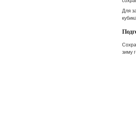
сохра
Для з
кубик
Подг
Сохра
зиму 