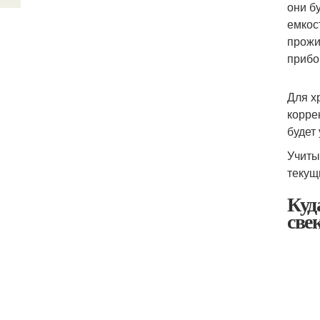
они б
емкос
прожи
прибо
Для х
корре
будет
Учиты
текущ
Куд
све