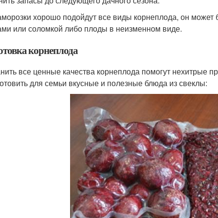
нить запасы до следующего дачного сезона.
аморозки хорошо подойдут все виды корнеплода, он может б
ами или соломкой либо плоды в неизменном виде.
отовка корнеплода
нить все ценные качества корнеплода помогут нехитрые пр
готовить для семьи вкусные и полезные блюда из свеклы: