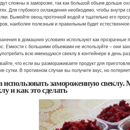
удут сложны в заморозке, так как большой объем дольше ох
тях. Для глубокого охлаждения необходимо, чтобы внутри 
лки. Вымойте овощ проточной водой и тщательно его прос
ров, наиболее полезным и правильным будет естественное
ранения в домашних условиях используют как прозрачные 
кс. Емкости с большими объемами не используйте – они за
 употребить всю имеющуюся свеклу в контейнере в день ра
вайте, что если вы размораживаете продукт для приготовлен
ие сутки. В противном случае вы получите вкус, но потеряе
а использовать замороженную свеклу.
клу и как это сделать