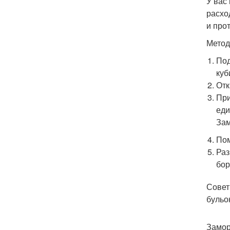
У вас
расхо
и про
Метод
Под
куб
Отк
При
еди
Зам
Пом
Раз
бор
Совет
бульо
Замор