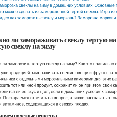
аморозка свеклы на зиму в домашних условиях. Основные 
то можно сделать из замороженной тертой свеклы. Икра из
идео как заморозить свеклу и морковь? Заморозка моркови 
но ли замораживать свеклу тертую на
тую свеклу на зиму
 ли заморозить тертую свеклу на зиму? Как это правильно 
 уже традицией замораживать свежие овощи и фрукты на з
ильники с отдельными морозильными камерами для этих цел
зить тот или иной продукт, сохранит ли он при этом свои ка
менится ли ее вкус и цвет, если в домашних условиях замо
у. Постараемся ответить на вопрос, а также рассказать о том
и витаминов, содержащихся в свежих плодах.
аняем полезные вещества