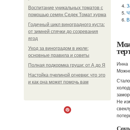
З
Воспитание уникальных томатов с
Ч
помощью семян Седек Томат хурма
В
Годичный цикл виноградного куста:
от зимней спячки до созревания
ягод
Мож
тер
Уход за виноградом в июле:
основные правила и советы
Инна
Полная подкормка груши: от А до Я
Можно
Настойка пчелиной огневки: что это
Стало
и как она может помочь вам
холод
заморо
Не из
свекл
потер
Сохр