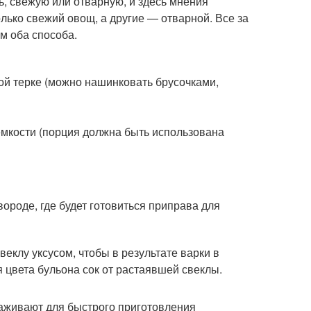
ь, свежую или отварную, и здесь мнения
лько свежий овощ, а другие — отварной. Все за
м оба способа.
ной терке (можно нашинковать брусочками,
мкости (порция должна быть использована
ороде, где будет готовиться приправа для
еклу уксусом, чтобы в результате варки в
я цвета бульона сок от растаявшей свеклы.
раживают для быстрого приготовления