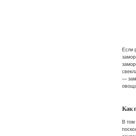
Если 
замор
замор
свекл
— зам
овоща
Как 
В том
поско