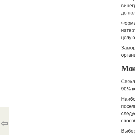
винег
до по
Форма
натер
целую
Замор
орган
Мож
Свекл
90% к
Наибо
посел
следу
⇦
спосо
Выбер