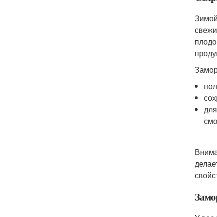
Зимой
свежи
плодо
проду
Замор
пол
сох
для
смо
Внима
делае
свойс
Замо