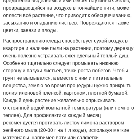
вредителей выделяемый ими секрет паутинных желёз,
превращающийся на воздухе в тончайшие нити, может
оплести всё растение, что приводит к обесцвечиванию,
засыханию и опаданию листьев. Повреждаются также
цветки, завязи и плоды.
Распространению клеща способствует сухой воздух в
квартире и наличие пыли на растении, поэтому деревцу
очень полезно устраивать еженедельный тёплый душ.
Особенно тщательно следует промывать нижнюю
сторону и пазухи листьев, точки роста побегов. Чтобы
грунт не вымывался, а вместе с ним и питательные
вещества, землю во время процедуры нужно прикрыть
полиэтиленовой плёнкой, картоном, плотной бумагой.
Каждый день растение желательно опрыскивать
отстоянной водой комнатной температуры (или немного
теплее). Для профилактики каждый месяц
рекомендуется протирать листву лимона раствором
зелёного мыла (20-30 г на 1 л воды), используя мягкие
материалы, например вату или салфетки.