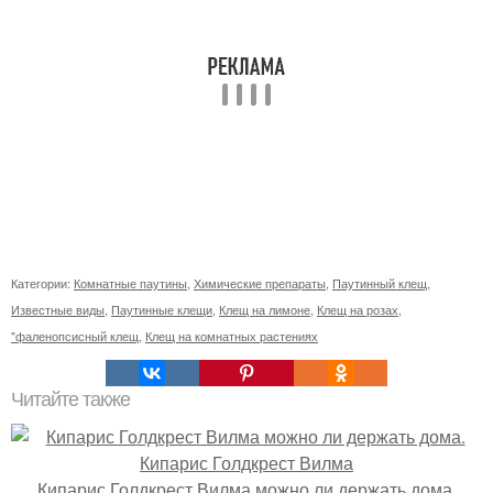
Категории:
Комнатные паутины
,
Химические препараты
,
Паутинный клещ
,
Известные виды
,
Паутинные клещи
,
Клещ на лимоне
,
Клещ на розах
,
"фаленопсисный клещ
,
Клещ на комнатных растениях
Читайте также
Кипарис Голдкрест Вилма можно ли держать дома.