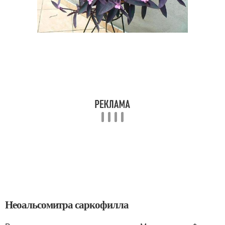
Неоальсомитра саркофилла