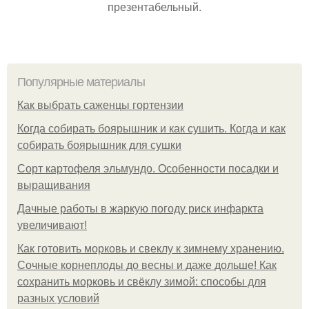
презентабельный.
Популярные материалы
Как выбрать саженцы гортензии
Когда собирать боярышник и как сушить. Когда и как
собирать боярышник для сушки
Сорт картофеля эльмундо. Особенности посадки и
выращивания
Дачные работы в жаркую погоду риск инфаркта
увеличивают!
Как готовить морковь и свеклу к зимнему хранению.
Сочные корнеплоды до весны и даже дольше! Как
сохранить морковь и свёклу зимой: способы для
разных условий