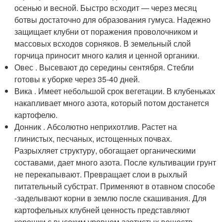
осенью и весной. Быстро всходит — через месяц
ботвы достаточно для образования гумуса. Надежно
защищает клубни от поражения проволочником и
массовых всходов сорняков. В земельный слой
горчица приносит много калия и ценной органики.
Овес . Высевают до середины сентября. Стебли
готовы к уборке через 35-40 дней.
Вика . Имеет небольшой срок вегетации. В клубеньках
накапливает много азота, который потом достанется
картофелю.
Донник . Абсолютно неприхотлив. Растет на
глинистых, песчаных, истощенных почвах.
Разрыхляет структуру, обогащает органическими
составами, дает много азота. После культивации грунт
не перекапывают. Превращает слои в рыхлый
питательный субстрат. Применяют в отавном способе
-заделывают корни в землю после скашивания. Для
картофельных клубней ценность представляют
корешки с высоким уровнем азотистых веществ.