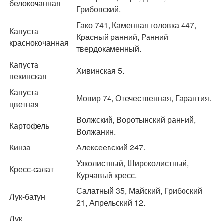
белокочанная
Грибовский.
Гако 741, Каменная головка 447,
Капуста
Красный ранний, Ранний
краснокочанная
твердокаменный.
Капуста
Хивинская 5.
пекинская
Капуста
Мовир 74, Отечественная, Гарантия.
цветная
Волжский, Воротынский ранний,
Картофель
Волжанин.
Кинза
Алексеевский 247.
Узколистный, Широколистный,
Кресс-салат
Курчавый кресс.
Салатный 35, Майский, Грибоский
Лук-батун
21, Апрельский 12.
Лук