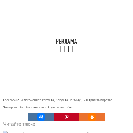
Категории:
Белокочанная капуста
,
Капуста на зиму
,
Быстрая заморозка
,
Заморозка без бланшировки
,
Супер способы
Читайте также