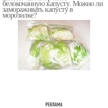
белокочанную капусту. Можно ли
замораживать капусту в
морозилке?