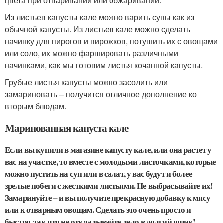
цвета при отваривании или обжаривании.
Из листьев капусты кале можно варить супы как из
обычной капусты. Из листьев кале можно сделать
начинку для пирогов и пирожков, потушить их с овощами
или соло, их можно фаршировать различными
начинками, как мы готовим листья кочанной капусты.
Грубые листья капусты можно засолить или
замариновать – получится отличное дополнение ко
вторым блюдам.
Маринованная капуста кале
Если вы купили в магазине капусту кале, или она растет у
вас на участке, то вместе с молодыми листочками, которые
можно пустить на суп или в салат, у вас будут и более
зрелые побеги с жесткими листьями. Не выбрасывайте их!
Замаринуйте – и вы получите прекрасную добавку к мясу
или к отварным овощам. Сделать это очень просто и
быстро, так что не откладывайте дело в долгий ящик!