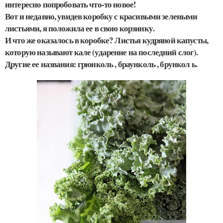
интересно попробовать что-то новое!
Вот и недавно, увидев коробку с красивыми зелеными
листьями, я положила ее в свою корзинку.
И что же оказалось в коробке? Листья кудрявой капусты,
которую называют кале (ударение на последний слог).
Другие ее названия: грюнколь , браунколь , брункол ь.