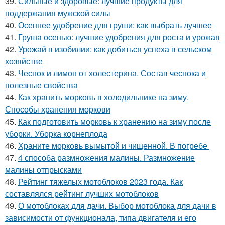
39.
Сильные и здоровые: лучшие продукты для
поддержания мужской силы
40.
Осеннее удобрение для груши: как выбрать лучшее
41.
Груша осенью: лучшие удобрения для роста и урожая
42.
Урожай в изобилии: как добиться успеха в сельском
хозяйстве
43.
Чеснок и лимон от холестерина. Состав чеснока и
полезные свойства
44.
Как хранить морковь в холодильнике на зиму.
Способы хранения моркови
45.
Как подготовить морковь к хранению на зиму после
уборки. Уборка корнеплода
46.
Храните морковь вымытой и чищенной. В погребе
47.
4 способа размножения малины. Размножение
малины отпрысками
48.
Рейтинг тяжелых мотоблоков 2023 года. Как
составлялся рейтинг лучших мотоблоков
49.
О мотоблоках для дачи. Выбор мотоблока для дачи в
зависимости от функционала, типа двигателя и его