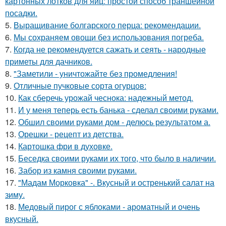
картонных лотков для яиц: простой способ траншейной
посадки.
5.
Выращивание болгарского перца: рекомендации.
6.
Мы сохраняем овощи без использования погреба.
7.
Когда не рекомендуется сажать и сеять - народные
приметы для дачников.
8.
"Заметили - уничтожайте без промедления!
9.
Отличные пучковые сорта огурцов:
10.
Как сберечь урожай чеснока: надежный метод.
11.
И у меня теперь есть банька - сделал своими руками.
12.
Обшил своими руками дом - делюсь результатом а.
13.
Орешки - рецепт из детства.
14.
Картошка фри в духовке.
15.
Беседка своими руками их того, что было в наличии.
16.
Забор из камня своими руками.
17.
"Мадам Морковка" -. Вкусный и остренький салат на
зиму.
18.
Медовый пирог с яблоками - ароматный и очень
вкусный.