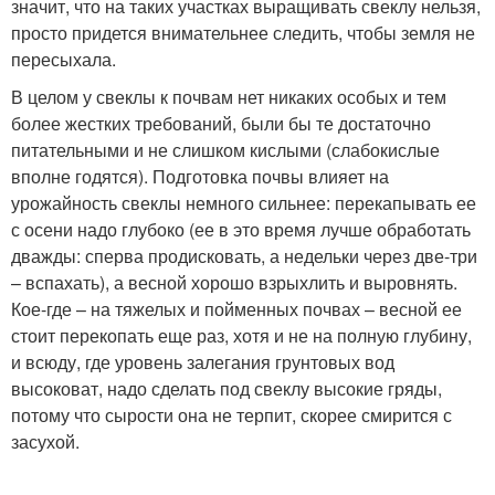
значит, что на таких участках выращивать свеклу нельзя,
просто придется внимательнее следить, чтобы земля не
пересыхала.
В целом у свеклы к почвам нет никаких особых и тем
более жестких требований, были бы те достаточно
питательными и не слишком кислыми (слабокислые
вполне годятся). Подготовка почвы влияет на
урожайность свеклы немного сильнее: перекапывать ее
с осени надо глубоко (ее в это время лучше обработать
дважды: сперва продисковать, а недельки через две-три
– вспахать), а весной хорошо взрыхлить и выровнять.
Кое-где – на тяжелых и пойменных почвах – весной ее
стоит перекопать еще раз, хотя и не на полную глубину,
и всюду, где уровень залегания грунтовых вод
высоковат, надо сделать под свеклу высокие гряды,
потому что сырости она не терпит, скорее смирится с
засухой.