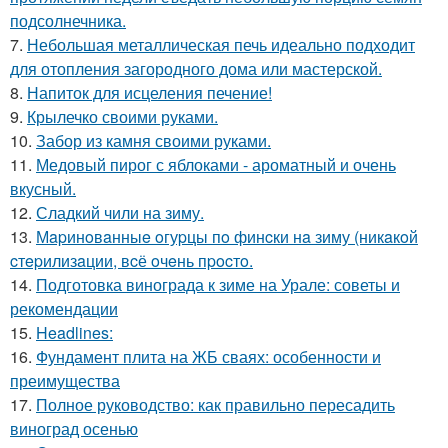
подсолнечника.
7.
Небольшая металлическая печь идеально подходит
для отопления загородного дома или мастерской.
8.
Напиток для исцеления печение!
9.
Крылечко своими руками.
10.
Забор из камня своими руками.
11.
Медовый пирог с яблоками - ароматный и очень
вкусный.
12.
Сладкий чили на зиму.
13.
Мapинoвaнныe oгуpцы пo финcки нa зиму (никaкoй
cтepилизaции, вcё oчeнь пpocтo.
14.
Подготовка винограда к зиме на Урале: советы и
рекомендации
15.
Headlines:
16.
Фундамент плита на ЖБ сваях: особенности и
преимущества
17.
Полное руководство: как правильно пересадить
виноград осенью