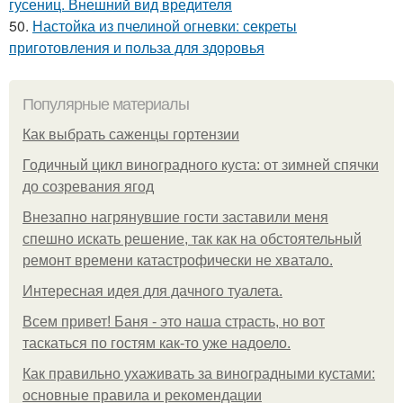
гусениц. Внешний вид вредителя
50.
Настойка из пчелиной огневки: секреты
приготовления и польза для здоровья
Популярные материалы
Как выбрать саженцы гортензии
Годичный цикл виноградного куста: от зимней спячки
до созревания ягод
Внезапно нагрянувшие гости заставили меня
спешно искать решение, так как на обстоятельный
ремонт времени катастрофически не хватало.
Интересная идея для дачного туалета.
Всем привет! Баня - это наша страсть, но вот
таскаться по гостям как-то уже надоело.
Как правильно ухаживать за виноградными кустами:
основные правила и рекомендации