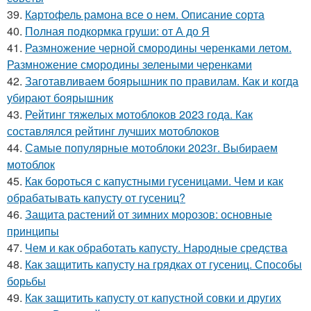
39.
Картофель рамона все о нем. Описание сорта
40.
Полная подкормка груши: от А до Я
41.
Размножение черной смородины черенками летом.
Размножение смородины зелеными черенками
42.
Заготавливаем боярышник по правилам. Как и когда
убирают боярышник
43.
Рейтинг тяжелых мотоблоков 2023 года. Как
составлялся рейтинг лучших мотоблоков
44.
Самые популярные мотоблоки 2023г. Выбираем
мотоблок
45.
Как бороться с капустными гусеницами. Чем и как
обрабатывать капусту от гусениц?
46.
Защита растений от зимних морозов: основные
принципы
47.
Чем и как обработать капусту. Народные средства
48.
Как защитить капусту на грядках от гусениц. Способы
борьбы
49.
Как защитить капусту от капустной совки и других