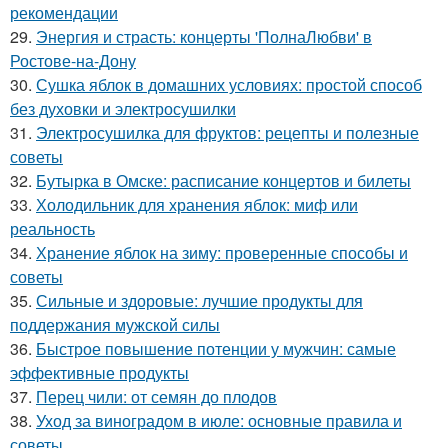
рекомендации
29.
Энергия и страсть: концерты 'ПолнаЛюбви' в
Ростове-на-Дону
30.
Сушка яблок в домашних условиях: простой способ
без духовки и электросушилки
31.
Электросушилка для фруктов: рецепты и полезные
советы
32.
Бутырка в Омске: расписание концертов и билеты
33.
Холодильник для хранения яблок: миф или
реальность
34.
Хранение яблок на зиму: проверенные способы и
советы
35.
Сильные и здоровые: лучшие продукты для
поддержания мужской силы
36.
Быстрое повышение потенции у мужчин: самые
эффективные продукты
37.
Перец чили: от семян до плодов
38.
Уход за виноградом в июле: основные правила и
советы