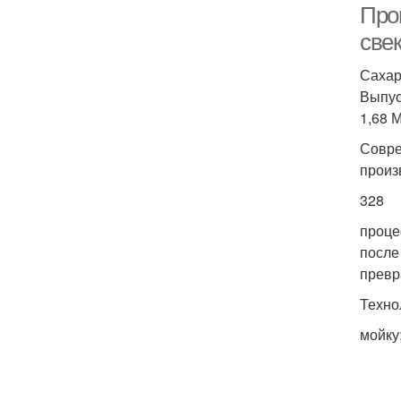
Про
све
Сахар
Выпус
1,68 М
Совре
произ
328
проце
после
превр
Техно
мойку