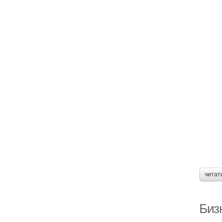
читат
Биз