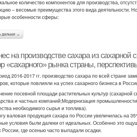
альное количество компонентов для производства, отсутст
кцию – весомые преимущества этого вида деятельности. Но,
орые особенности сферы:
ь дальше →
ес на производстве сахара из сахарной с
ор «сахарного» рынка страны, перспектив
риод 2016-2017 гг. производство сахара по всей стране з
ров, которые повлияли на успех сахарного бизнеса в Росси
чение посевной площади растительных культур (сахарной с
арства и частных компаний;Модернизация промышленности 
ества необходимого сырья и топлива).
огу валовая продукция сахара по России увеличилась на 35%
ные условия были далеки от идеальных. Особенно это ощу
х России, где осенью часто выпадали осадки.