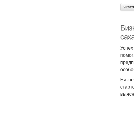
читат
Биз
сах
Успех
помог
предп
особо
Бизне
старт
выясн