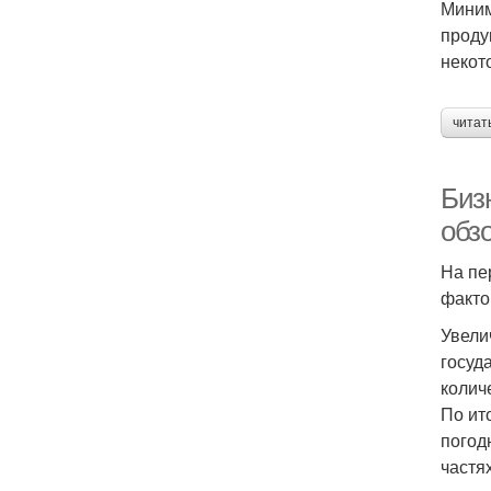
Миним
проду
некот
читат
Бизн
обз
На пе
факто
Увели
госуд
колич
По ит
погод
частя