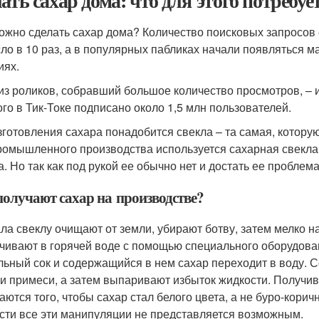
лать сахар дома: что для этого потребу
ожно сделать сахар дома? Количество поисковых запросов 
ло в 10 раз, а в популярных пабликах начали появляться 
иях.
из роликов, собравший большое количество просмотров, – инс
ого в Тик-Токе подписано около 1,5 млн пользователей.
зготовления сахара понадобится свекла – та самая, котору
ромышленного производства используется сахарная свекла
. Но так как под рукой ее обычно нет и достать ее проблемат
получают сахар на производстве?
ла свеклу очищают от земли, убирают ботву, затем мелко н
чивают в горячей воде с помощью специального оборудова
льный сок и содержащийся в нем сахар переходит в воду. С
и примеси, а затем выпаривают избыток жидкости. Получив
аются того, чтобы сахар стал белого цвета, а не буро-кори
сти все эти манипуляции не представляется возможным.