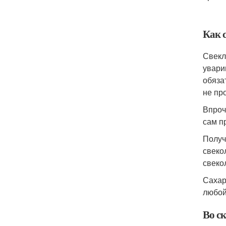
Как 
Свекл
увари
обяза
не пр
Впроч
сам п
Получ
свеко
свеко
Сахар 
любой
Во с