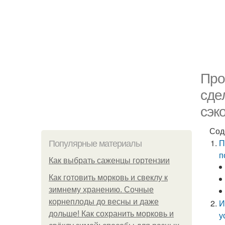
Про
сде
сэк
Сод
П
Популярные материалы
п
Как выбрать саженцы гортензии
Как готовить морковь и свеклу к
зимнему хранению. Сочные
корнеплоды до весны и даже
И
дольше! Как сохранить морковь и
у