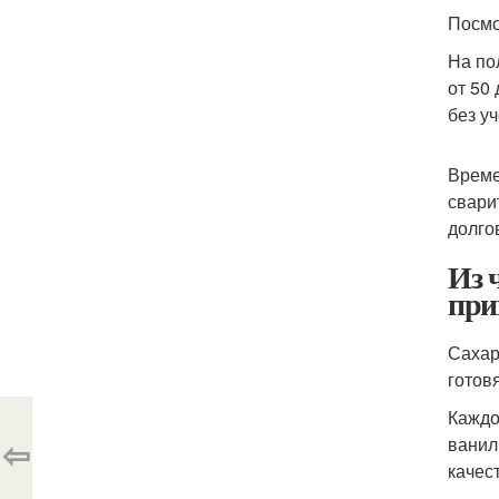
Посмо
На по
от 50
без у
Време
свари
долго
Из 
при
Сахар
готов
Каждо
⇦
ванил
качес