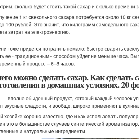
трим, сколько будет стоить такой сахар и сколько времени 
лучение 1 кг свекольного сахара потребуется около 10 кг св
 до 100 рублей. Это значит, что килограмм самодельного сах
чета затрат на электроэнергию.
ни тоже придется потратить немало: быстро сварить свеклу
ть ее «традиционным» способом уйдет не меньше часа. Вы
временный процесс – 6–8 часов.
чего можно сделать сахар. Как сделать
готовления в домашних условиях. 20 ф
 — вполне обыденный продукт, который каждый человек упо
ят вкусные сладости, и вообще, широко применяют в кулина
й хозяйке хорошо известно, где и как использовать попул
ин это в большинстве случаев синтетический ароматизатор. 
твенные и натуральные ингредиенты.