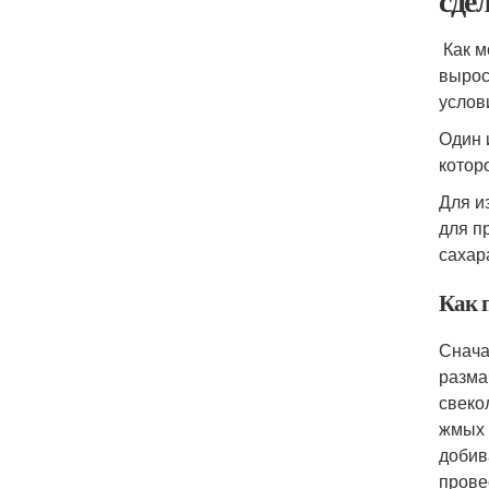
сде
Как м
вырос
услов
Один 
котор
Для и
для п
сахара
Как 
Снача
разма
свеко
жмых 
добив
прове