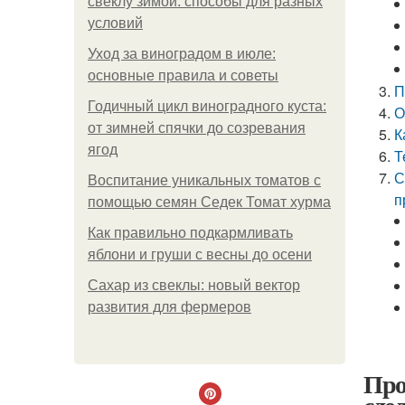
свёклу зимой: способы для разных
условий
Уход за виноградом в июле:
основные правила и советы
П
Годичный цикл виноградного куста:
О
от зимней спячки до созревания
К
ягод
Т
С
Воспитание уникальных томатов с
п
помощью семян Седек Томат хурма
Как правильно подкармливать
яблони и груши с весны до осени
Сахар из свеклы: новый вектор
развития для фермеров
Про