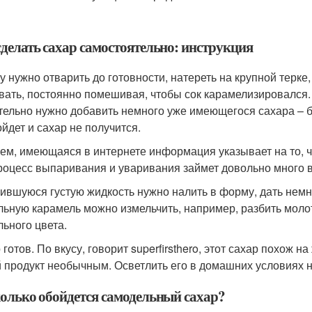
сделать сахар самостоятельно: инструкция
у нужно отварить до готовности, натереть на крупной терке,
вать, постоянно помешивая, чтобы сок карамелизировался. Н
тельно нужно добавить немного уже имеющегося сахара – бл
ойдет и сахар не получится.
ем, имеющаяся в интернете информация указывает на то, ч
роцесс выпаривания и уваривания займет довольно много в
ившуюся густую жидкость нужно налить в форму, дать немн
льную карамель можно измельчить, например, разбить моло
льного цвета.
готов. По вкусу, говорит superfirsthero, этот сахар похож н
 продукт необычным. Осветлить его в домашних условиях н
колько обойдется самодельный сахар?