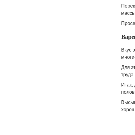
Перек
массы
Просе
Варе
Вкус 
многи
Для э
труда
Итак,
полов
Высып
хорош