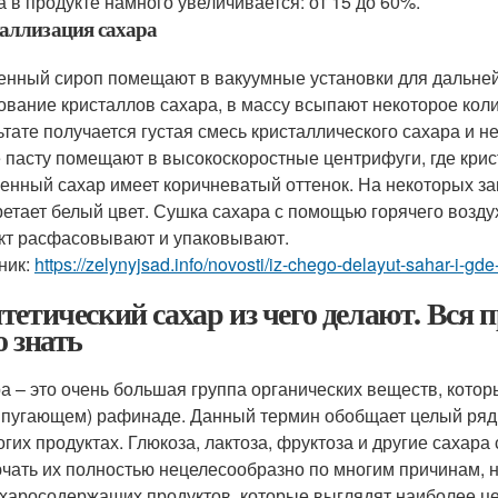
а в продукте намного увеличивается: от 15 до 60%.
аллизация сахара
енный сироп помещают в вакуумные установки для дальней
ование кристаллов сахара, в массу всыпают некоторое коли
ьтате получается густая смесь кристаллического сахара и н
 пасту помещают в высокоскоростные центрифуги, где крис
енный сахар имеет коричневатый оттенок. На некоторых за
ретает белый цвет. Сушка сахара с помощью горячего возду
кт расфасовывают и упаковывают.
ник:
https://zelynyjsad.info/novosti/iz-chego-delayut-sahar-i-gd
тетический сахар из чего делают. Вся п
о знать
а – это очень большая группа органических веществ, котор
 пугающем) рафинаде. Данный термин обобщает целый ряд
огих продуктах. Глюкоза, лактоза, фруктоза и другие сахар
чать их полностью нецелесообразно по многим причинам, но
ахаросодержащих продуктов, которые выглядят наиболее ц