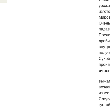
урожа
изгот
Миров
Очень
падае
После
дроби
внутр
получ
Сухой
произ
очист
выжат
возде
извес
Следу
густо