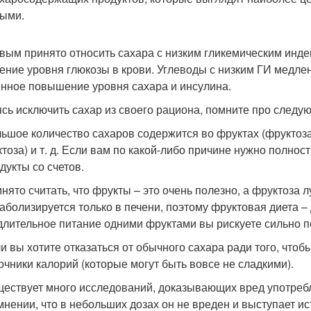
ыми.
овым принято относить сахара с низким гликемическим инде
ение уровня глюкозы в крови. Углеводы с низким ГИ медл
нное повышение уровня сахара и инсулина.
сь исключить сахар из своего рациона, помните про след
ьшое количество сахаров содержится во фруктах (фруктоза)
ктоза) и т. д. Если вам по какой-либо причине нужно полно
дукты со счетов.
нято считать, что фрукты – это очень полезно, а фруктоза
аболизируется только в печени, поэтому фруктовая диета 
длительное питание одними фруктами вы рискуете сильно п
и вы хотите отказаться от обычного сахара ради того, чтоб
очники калорий (которые могут быть вовсе не сладкими).
ествует много исследований, доказывающих вред употребл
мнении, что в небольших дозах он не вреден и выступает ис