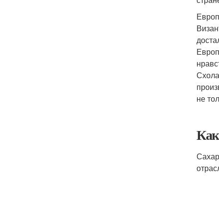
Европ
Визан
доста
Европ
нравс
Схола
произ
не то
Как
Сахар
отрас