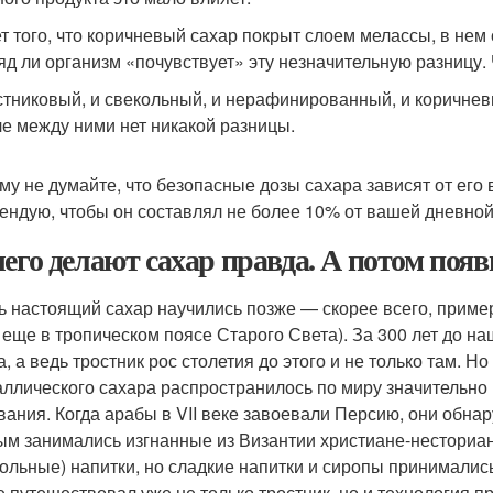
ет того, что коричневый сахар покрыт слоем мелассы, в не
яд ли организм «почувствует» эту незначительную разницу. 
стниковый, и свекольный, и нерафинированный, и коричневы
е между ними нет никакой разницы.
му не думайте, что безопасные дозы сахара зависят от его в
ендую, чтобы он составлял не более 10% от вашей дневно
чего делают сахар правда. А потом поя
ь настоящий сахар научились позже — скорее всего, пример
о еще в тропическом поясе Старого Света). За 300 лет до н
а, а ведь тростник рос столетия до этого и не только там. Н
аллического сахара распространилось по миру значительно
вания. Когда арабы в VII веке завоевали Персию, они обн
ым занимались изгнанные из Византии христиане-несториа
гольные) напитки, но сладкие напитки и сиропы принимались
е путешествовал уже не только тростник, но и технология п