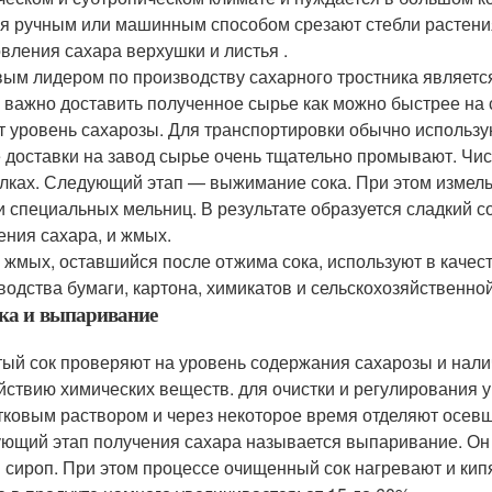
я ручным или машинным способом срезают стебли растения 
овления сахара верхушки и листья .
ым лидером по производству сахарного тростника являетс
 важно доставить полученное сырье как можно быстрее на с
т уровень сахарозы. Для транспортировки обычно использу
 доставки на завод сырье очень тщательно промывают. Чис
лках. Следующий этап — выжимание сока. При этом измел
и специальных мельниц. В результате образуется сладкий с
ения сахара, и жмых.
 жмых, оставшийся после отжима сока, используют в качест
водства бумаги, картона, химикатов и сельскохозяйственной
ка и выпаривание
ый сок проверяют на уровень содержания сахарозы и налич
йствию химических веществ. для очистки и регулирования 
тковым раствором и через некоторое время отделяют осевш
ющий этап получения сахара называется выпаривание. Он
й сироп. При этом процессе очищенный сок нагревают и кип