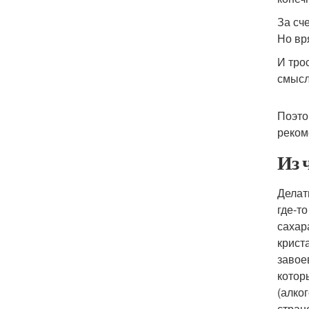
За сч
Но вр
И тро
смысл
Поэто
реком
Из 
Делат
где-т
сахар
крист
завое
котор
(алко
стран