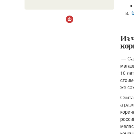
К
Из 
кор
— Сах
магаз
10 ле
стоим
же са
Счита
а раз
корич
росси
мелас
конеч