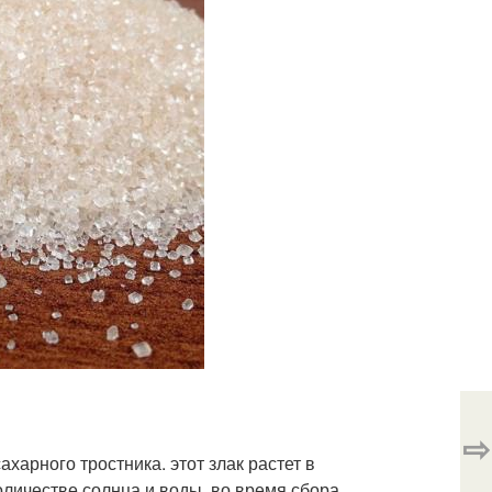
⇨
харного тростника. этот злак растет в
оличестве солнца и воды. во время сбора