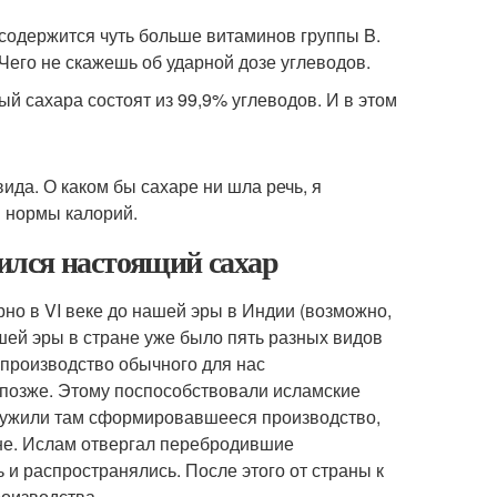
м содержится чуть больше витаминов группы B.
Чего не скажешь об ударной дозе углеводов.
й сахара состоят из 99,9% углеводов. И в этом
ида. О каком бы сахаре ни шла речь, я
й нормы калорий.
вился настоящий сахар
но в VI веке до нашей эры в Индии (возможно,
ашей эры в стране уже было пять разных видов
о производство обычного для нас
 позже. Этому поспособствовали исламские
аружили там сформировавшееся производство,
не. Ислам отвергал перебродившие
 и распространялись. После этого от страны к
роизводства.