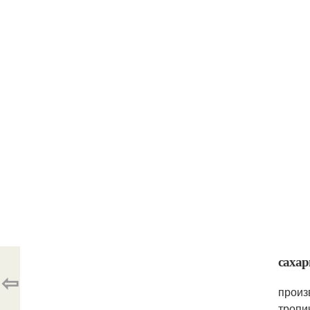
сахар
⇦
произ
тропи