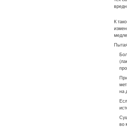
вредн
К так
измен
медле
Пытая
Бол
(ла
про
При
мет
на 
Есл
ист
Сущ
во 