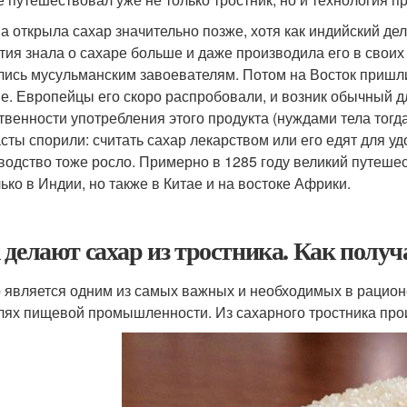
а открыла сахар значительно позже, хотя как индийский де
тия знала о сахаре больше и даже производила его в свои
лись мусульманским завоевателям. Потом на Восток пришл
е. Европейцы его скоро распробовали, и возник обычный д
твенности употребления этого продукта (нуждами тела тогд
сты спорили: считать сахар лекарством или его едят для у
водство тоже росло. Примерно в 1285 году великий путеше
лько в Индии, но также в Китае и на востоке Африки.
 делают сахар из тростника. Как полу
 является одним из самых важных и необходимых в рационе
лях пищевой промышленности. Из сахарного тростника про