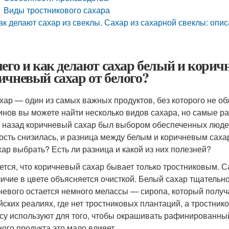
Виды тростникового сахара
ак делают сахар из свеклы. Сахар из сахарной свеклы: опи
чего и как делают сахар белый и корич
ичневый сахар от белого?
ар — один из самых важных продуктов, без которого не обх
инов вы можете найти несколько видов сахара, но самые р
т назад коричневый сахар был выбором обеспеченных людей
ость снизилась, и разница между белым и коричневым саха
хар выбрать? Есть ли разница и какой из них полезней?
ется, что коричневый сахар бывает только тростниковым. С
личие в цвете объясняется очисткой. Белый сахар тщательн
невого остается немного мелассы — сиропа, который получ
йских реалиях, где нет тростниковых плантаций, а тростник
су используют для того, чтобы окрашивать рафинированный
ного продукта это мало влияет.