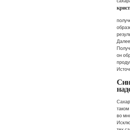
сахар
крист
получ
образ
резул
Далее
Получ
он об
проду
Источ
Син
над
Сахар
таком
во мн
Исклю
тех с