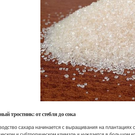
ный тростник: от стебля до сока
водство сахара начинается с выращивания на плантациях са
ческом и субтропическом климате и нуждается в большом к