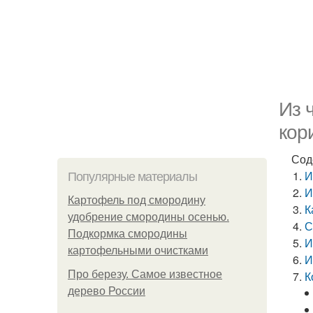
Из 
кор
Сод
И
Популярные материалы
И
Картофель под смородину
К
удобрение смородины осенью.
С
Подкормка смородины
И
картофельными очистками
И
Про березу. Самое известное
К
дерево России