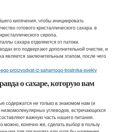
шего кипячения. чтобы инициировать
чество готового кристаллического сахара. в
екристаллического сиропа.
таллы сахара отделяются от патоки.
водах его подвергают дополнительной очистке, и
ха является заключительным этапом, после чего
e-ego-proizvodyat-iz-saharnogo-trostnika-svekly
равда о сахаре, которую вам
ые содержатся не только в знакомом нам (и
 низкомолекулярных углеводов, встречающихся
а составляют важную часть нашего питания.
 можно, конечно же, сделать выбор в пользу
енными для организма или хотя бы наименее