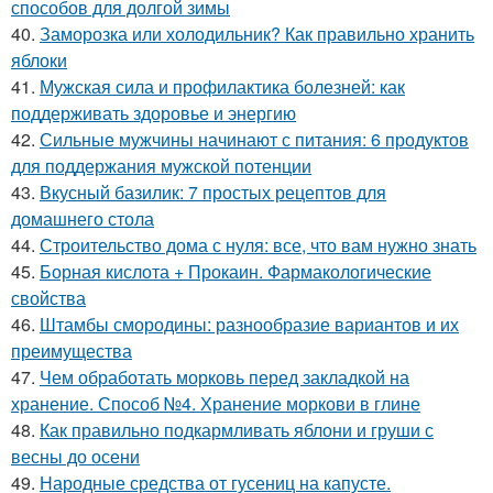
способов для долгой зимы
40.
Заморозка или холодильник? Как правильно хранить
яблоки
41.
Мужская сила и профилактика болезней: как
поддерживать здоровье и энергию
42.
Сильные мужчины начинают с питания: 6 продуктов
для поддержания мужской потенции
43.
Вкусный базилик: 7 простых рецептов для
домашнего стола
44.
Строительство дома с нуля: все, что вам нужно знать
45.
Борная кислота + Прокаин. Фармакологические
свойства
46.
Штамбы смородины: разнообразие вариантов и их
преимущества
47.
Чем обработать морковь перед закладкой на
хранение. Способ №4. Хранение моркови в глине
48.
Как правильно подкармливать яблони и груши с
весны до осени
49.
Народные средства от гусениц на капусте.