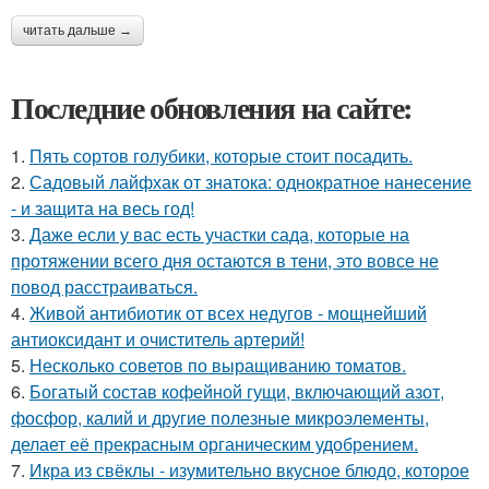
читать дальше →
Последние обновления на сайте:
1.
Пять сортов голубики, которые стоит посадить.
2.
Садовый лайфхак от знатока: однократное нанесение
- и защита на весь год!
3.
Даже если у вас есть участки сада, которые на
протяжении всего дня остаются в тени, это вовсе не
повод расстраиваться.
4.
Живой антибиотик от всех недугов - мощнейший
антиоксидант и очиститель артерий!
5.
Несколько советов по выращиванию томатов.
6.
Богатый состав кофейной гущи, включающий азот,
фосфор, калий и другие полезные микроэлементы,
делает её прекрасным органическим удобрением.
7.
Икра из свёклы - изумительно вкусное блюдо, которое