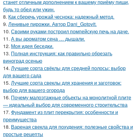
станет отличным дополнением к вашему приёму пищи,
будь то обед или ужин.
8.
Как сберечь урожай чеснока: надежный метод.
9.
Ленивые пирожки. Автор Dani_Gotovit.
10.
Своими руками построил помпейскую печь на даче.
11.
А вы ароматом сена … дышали.
12.
Моя идея беседки.
13.
Полная инструкция: как правильно обрезать
виноград осенью
14.
Лучшие сорта свёклы для средней полосы: выбор
для вашего сада
15.
Лучшие сорта свеклы для хранения и заготовок:
выбор для вашего огорода
16.
Почему малоэтажные объекты на монолитной плите
— идеальный выбор для современного строительства
17.
Фундамент из плит перекрытия: особенности и
преимущества
18.
Вареная свекла для похудения: полезные свойства и
простые рецепты