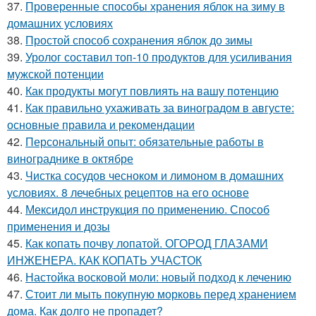
37.
Проверенные способы хранения яблок на зиму в
домашних условиях
38.
Простой способ сохранения яблок до зимы
39.
Уролог составил топ-10 продуктов для усиливания
мужской потенции
40.
Как продукты могут повлиять на вашу потенцию
41.
Как правильно ухаживать за виноградом в августе:
основные правила и рекомендации
42.
Персональный опыт: обязательные работы в
винограднике в октябре
43.
Чистка сосудов чесноком и лимоном в домашних
условиях. 8 лечебных рецептов на его основе
44.
Мексидол инструкция по применению. Способ
применения и дозы
45.
Как копать почву лопатой. ОГОРОД ГЛАЗАМИ
ИНЖЕНЕРА. КАК КОПАТЬ УЧАСТОК
46.
Настойка восковой моли: новый подход к лечению
47.
Стоит ли мыть покупную морковь перед хранением
дома. Как долго не пропадет?