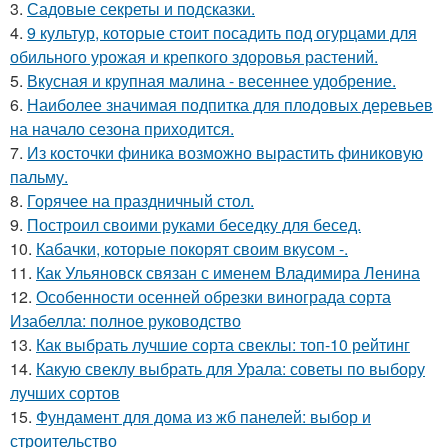
3.
Садовые секреты и подсказки.
4.
9 культур, которые стоит посадить под огурцами для
обильного урожая и крепкого здоровья растений.
5.
Вкусная и крупная малина - весеннее удобрение.
6.
Наиболее значимая подпитка для плодовых деревьев
на начало сезона приходится.
7.
Из косточки финика возможно вырастить финиковую
пальму.
8.
Горячее на праздничный стол.
9.
Построил своими руками беседку для бесед.
10.
Кабачки, которые покорят своим вкусом -.
11.
Как Ульяновск связан с именем Владимира Ленина
12.
Особенности осенней обрезки винограда сорта
Изабелла: полное руководство
13.
Как выбрать лучшие сорта свеклы: топ-10 рейтинг
14.
Какую свеклу выбрать для Урала: советы по выбору
лучших сортов
15.
Фундамент для дома из жб панелей: выбор и
строительство