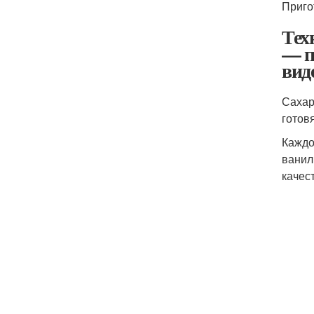
Приго
Тех
— п
вид
Сахар
готов
Каждо
ванил
качес