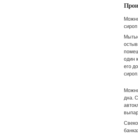
Прои
Можно
сироп
Мытые
остыв
помещ
один 
его д
сироп
Можно
дна. 
авток
выпар
Свеко
банка