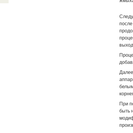
жмыха
Следу
после
продо
проце
выход
Проце
добав
Далее
аппар
белым
корне
При п
быть 
модиф
произ