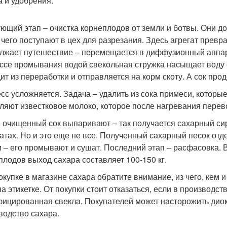
 и удобрения.
ющий этап – очистка корнеплодов от земли и ботвы. Они д
 чего поступают в цех для разрезания. Здесь агрегат превр
лжает путешествие – перемещается в диффузионный аппара
ссе промывания водой свекольная стружка насыщает воду
ит из переработки и отправляется на корм скоту. А сок про
сс усложняется. Задача – удалить из сока примеси, которы
ляют известковое молоко, которое после нагревания перев
 очищенный сок выпаривают – так получается сахарный сир
атах. Но и это еще не все. Полученный сахарный песок отде
 – его промывают и сушат. Последний этап – расфасовка. 
плодов выход сахара составляет 100-150 кг.
окупке в магазине сахара обратите внимание, из чего, кем 
на этикетке. От покупки стоит отказаться, если в производс
ицированная свекла. Покупателей может насторожить диокс
водство сахара.