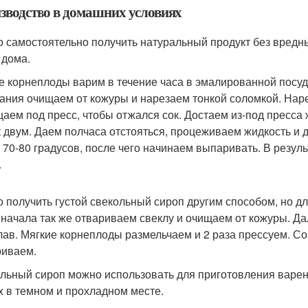
зводство в домашних условиях
 самостоятельно получить натуральный продукт без вредн
 дома.
 корнеплоды варим в течение часа в эмалированной посу
ания очищаем от кожуры и нарезаем тонкой соломкой. На
аем под пресс, чтобы отжался сок. Достаем из-под пресса
к двум. Даем полчаса отстояться, процеживаем жидкость и
о 70-80 градусов, после чего начинаем выпаривать. В резу
.
 получить густой свекольный сироп другим способом, но для
Сначала так же отвариваем свеклу и очищаем от кожуры. Д
лав. Мягкие корнеплоды размельчаем и 2 раза прессуем. Со
иваем.
льный сироп можно использовать для приготовления варень
х в темном и прохладном месте.