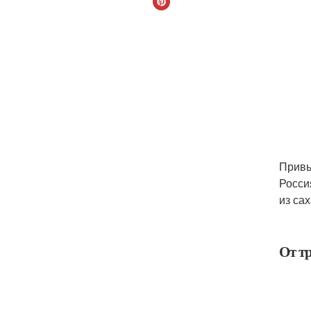
Привы
Росси
из са
От тр