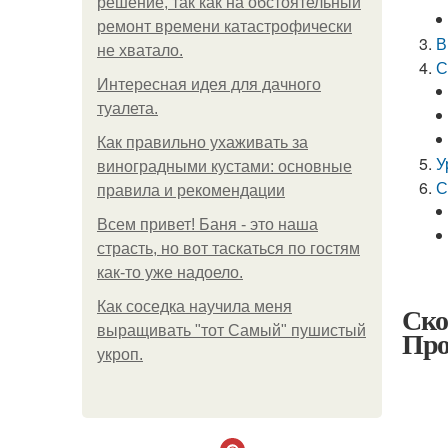
решение, так как на обстоятельный
ремонт времени катастрофически
В
не хватало.
С
Интересная идея для дачного
туалета.
Как правильно ухаживать за
У
виноградными кустами: основные
С
правила и рекомендации
Всем привет! Баня - это наша
страсть, но вот таскаться по гостям
как-то уже надоело.
Как соседка научила меня
Ско
выращивать "тот Самый" пушистый
Про
укроп.