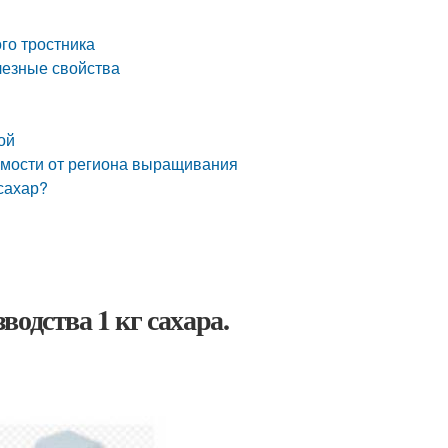
го тростника
лезные свойства
ой
имости от региона выращивания
сахар?
одства 1 кг сахара.