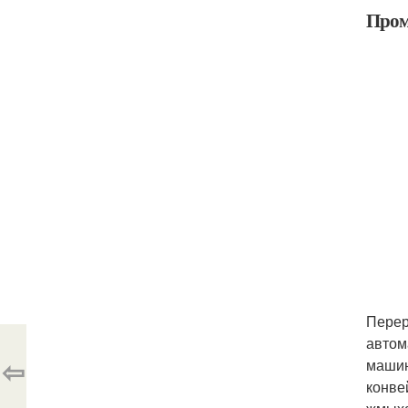
Пром
Перер
автом
⇦
машин
конве