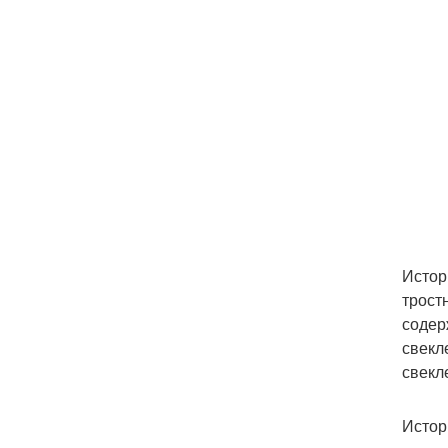
Истор
трост
содер
свекл
свекл
Истор