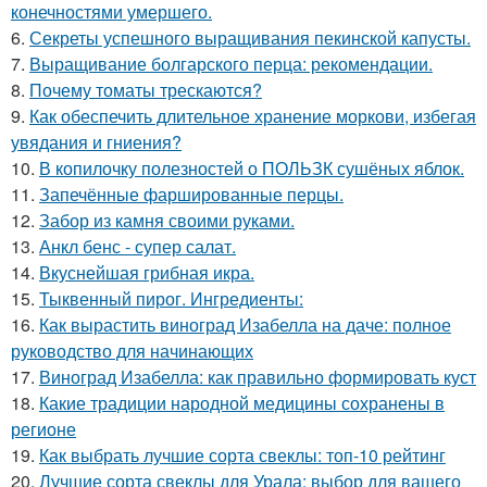
конечностями умершего.
6.
Секреты успешного выращивания пекинской капусты.
7.
Выращивание болгарского перца: рекомендации.
8.
Почему томаты трескаются?
9.
Как обеспечить длительное хранение моркови, избегая
увядания и гниения?
10.
В копилочку полезностей о ПОЛЬЗК сушёных яблок.
11.
Запечённые фаршированные перцы.
12.
Забор из камня своими руками.
13.
Анкл бенс - супер салат.
14.
Вкуснейшая грибная икра.
15.
Тыквенный пирог. Ингредиенты:
16.
Как вырастить виноград Изабелла на даче: полное
руководство для начинающих
17.
Виноград Изабелла: как правильно формировать куст
18.
Какие традиции народной медицины сохранены в
регионе
19.
Как выбрать лучшие сорта свеклы: топ-10 рейтинг
20.
Лучшие сорта свеклы для Урала: выбор для вашего