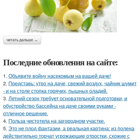
читать дальше →
Последние обновления на сайте:
1.
Объявите войну насекомым на вашей даче!
2.
Представь: утро на даче, свежий воздух, чайник шумит
- и на столе стопка горячих, пышных оладий.
3.
Летний сезон требует основательной подготовки, и
обустройство бассейна на даче своими руками -
отличное решение.
4.
Польза чистотела на загородном участке.
5.
Это не плод фантазии, а реальная картина: из полена
действительно торчат угрожающие отростки, схожие с