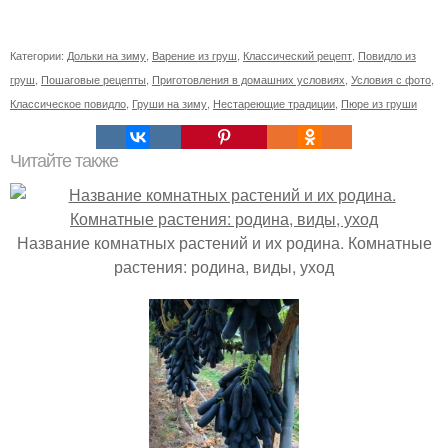
Категории:
Дольки на зиму
,
Варение из груш
,
Классический рецепт
,
Повидло из
груш
,
Пошаговые рецепты
,
Приготовления в домашних условиях
,
Условия с фото
,
Классическое повидло
,
Груши на зиму
,
Нестареющие традиции
,
Пюре из груши
Читайте также
Название комнатных растений и их родина. Комнатные
растения: родина, виды, уход