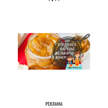
Груши в собственном
Пюре на зиму
соку
Груши в домашних
условиях