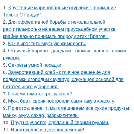
1.
Хрустящие маринованные огурчики ", внимание,
Только С Грядки".
2.
Для эффективной борьбы с нежелательной
растительностью на вашем приусадебном участке
крайне важно понимать природу этих "Врагов".
3.
Как вырастить вкусную жимолость.
4.
Отличный вариант для дачи - скамья - кашпо своими
руками.
5.
Секреты умной посадки.
6.
Зачерствевший хлеб - отличное решение для
подкормки огородных культур, служащее основой для
питательного удобрения.
7.
Почему томаты трескаются?
8.
Муж, брат, свояк построили сами такую красоту.
9.
Приготовление: 1. мы смешиваем все сухие продукты:
манку, муку, сахар, разрыхлитель.
10.
Пруд на участке, сделанный своими руками.
11.
Напиток для исцеления печение!