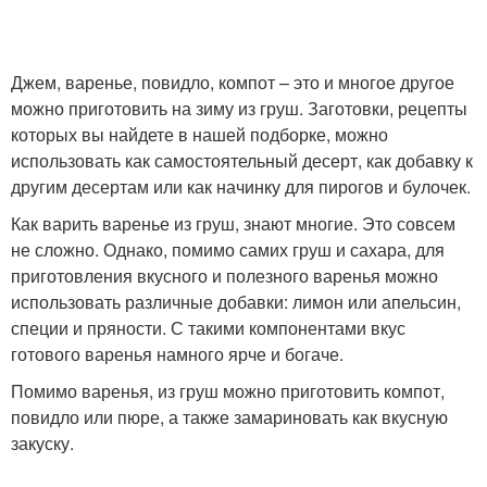
Джем, варенье, повидло, компот – это и многое другое
Пюре из груши
Повидло из груш
можно приготовить на зиму из груш. Заготовки, рецепты
которых вы найдете в нашей подборке, можно
использовать как самостоятельный десерт, как добавку к
другим десертам или как начинку для пирогов и булочек.
Груши в домашних
Повидла из груш
условиях
Как варить варенье из груш, знают многие. Это совсем
не сложно. Однако, помимо самих груш и сахара, для
приготовления вкусного и полезного варенья можно
использовать различные добавки: лимон или апельсин,
Грушевое варение
Вяленая груша
специи и пряности. С такими компонентами вкус
готового варенья намного ярче и богаче.
Помимо варенья, из груш можно приготовить компот,
повидло или пюре, а также замариновать как вкусную
закуску.
Груша на зиму
Груша без сахара