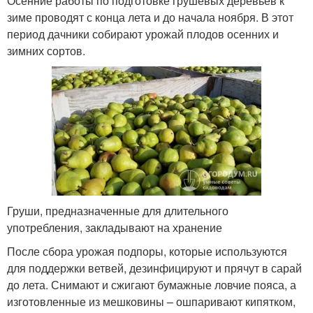
Осенние работы по подготовке грушевых деревьев к
зиме проводят с конца лета и до начала ноября. В этот
период дачники собирают урожай плодов осенних и
Варения из целых груш
Полезное варение
зимних сортов.
Прозрачное варение
Варение из груши
Груши, предназначенные для длительного
употребления, закладывают на хранение
После сбора урожая подпоры, которые используются
для поддержки ветвей, дезинфицируют и прячут в сарай
до лета. Снимают и сжигают бумажные ловчие пояса, а
изготовленные из мешковины – ошпаривают кипятком,