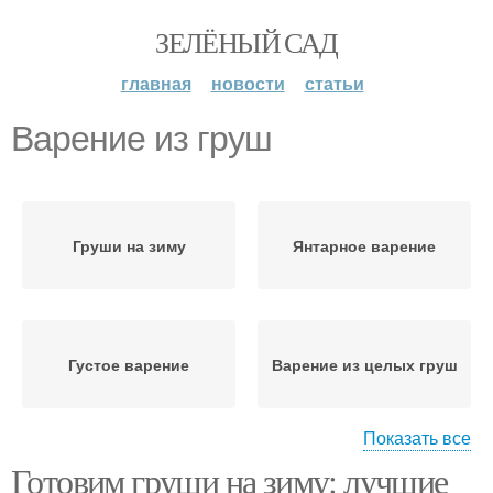
ЗЕЛЁНЫЙ САД
главная
новости
статьи
Варение из груш
Груши на зиму
Янтарное варение
Густое варение
Варение из целых груш
Показать все
Готовим груши на зиму: лучшие
Груши для зимнего
Груши для зимы