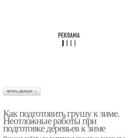
Сушеная груша
Сушеные груши
Цукаты из груш
Цукаты из груши
Заготовки из груш
Вяленые груши
читать дальше →
Как подготовить грушу к зиме.
Неотложные работы при
Зимние груши
Варения из груши
подготовке деревьев к зиме