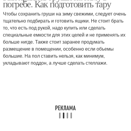
погребе. Как подготовить тару
Чтобы сохранить груши на зиму свежими, следует очень
тщательно подбирать и готовить ящики. Не стоит брать
Груши в собственном
то, что есть под рукой, надо купить или сделать
Варения из целых груш
соку
специальные емкости для этих целей и не применять их
больше нигде. Также стоит заранее продумать
размещение в помещении, особенно если объемы
большие. На пол ставить нельзя, как минимум,
Заготовки из груш
Груши по минералам
укладывают поддон, а лучше сделать стеллажи.
Груши до весны