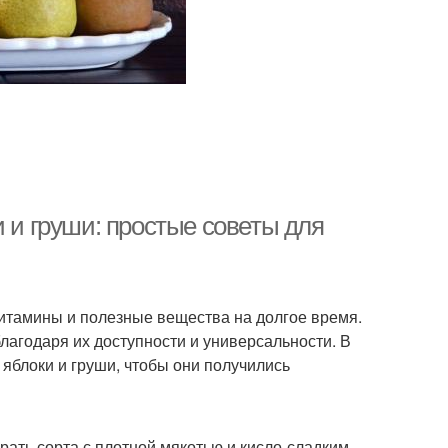
и и груши: простые советы для
итамины и полезные вещества на долгое время.
лагодаря их доступности и универсальности. В
 яблоки и груши, чтобы они получились
рать сорта с плотной мякотью и кисло-сладким