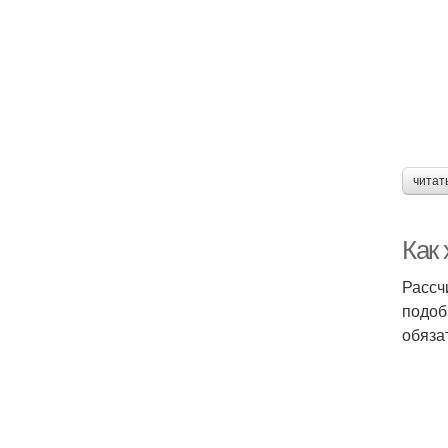
читат
Как
Рассч
подоб
обяза