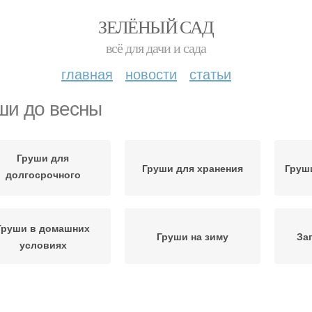
ЗЕЛЁНЫЙ САД
всё для дачи и сада
главная
новости
статьи
ши до весны
Груши для
Груши для хранения
Груш
долгосрочного
хранения
Груши в домашних
Груши на зиму
За
условиях
Зимние груши