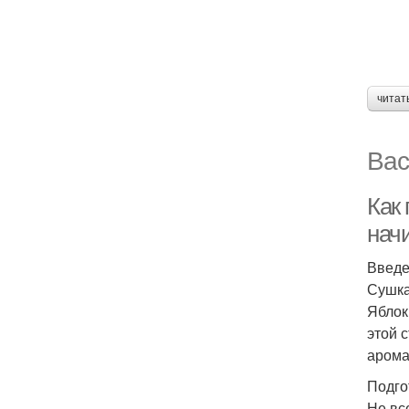
читат
Вас
Как
нач
Введ
Сушка
Яблок
этой 
арома
Подго
Не вс