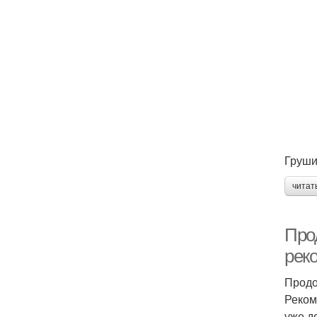
Груши
читат
Про
рек
Продо
Реком
уже д