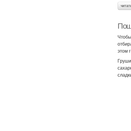
читат
Пош
Чтобы
отбир
этом 
Груши
сахар
сладк