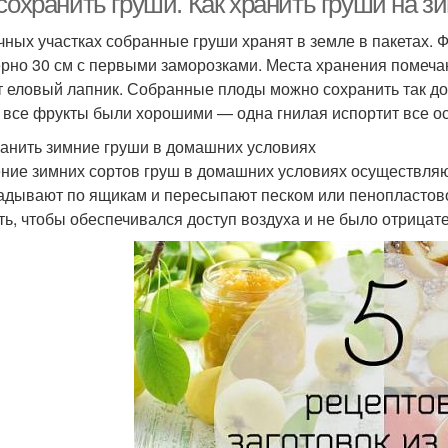
сохранить груши. Как хранить груши на з
чных участках собранные груши хранят в земле в пакетах. Ф
рно 30 см с первыми заморозками. Места хранения помечаю
т еловый лапник. Собранные плоды можно сохранить так до
 все фрукты были хорошими — одна гнилая испортит все ос
ранить зимние груши в домашних условиях
ние зимних сортов груш в домашних условиях осуществляю
адывают по ящикам и пересыпают песком или пенопластово
ть, чтобы обеспечивался доступ воздуха и не было отрицат