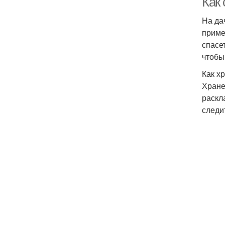
Как 
На да
приме
спасе
чтобы
Как х
Хране
раскл
следи