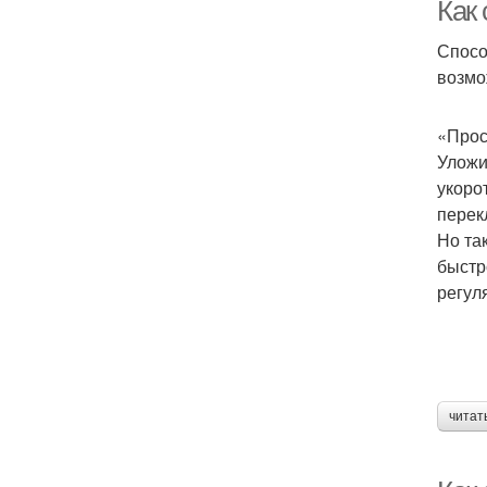
Как
Спосо
возмо
«Прос
Уложи
укоро
перек
Но та
быстр
регул
читат