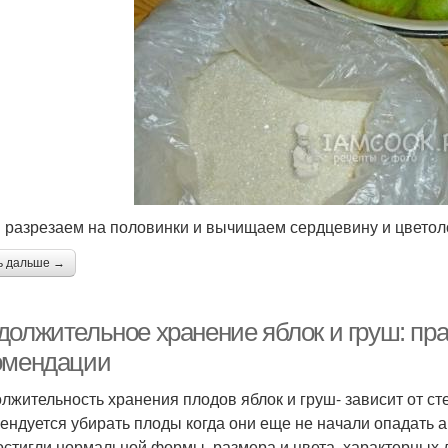
 разрезаем на половинки и вычищаем сердцевину и цветол
ь дальше →
должительное хранение яблок и груш: пра
омендации
лжительность хранения плодов яблок и груш- зависит от сте
ендуется убирать плоды когда они еще не начали опадать а
остигли нормальной формы, размера и цвета, характерных д