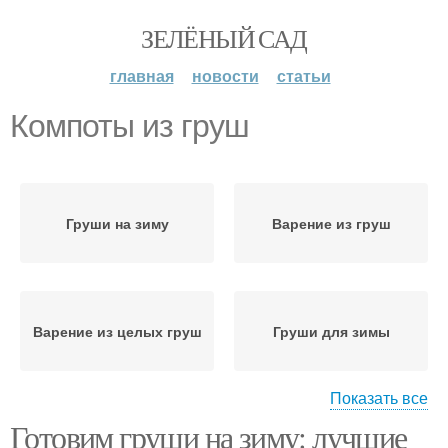
ЗЕЛЁНЫЙ САД
главная
новости
статьи
Компоты из груш
Груши на зиму
Варение из груш
Варение из целых груш
Груши для зимы
Показать все
Готовим груши на зиму: лучшие
Груши для зимнего
Компот из груш