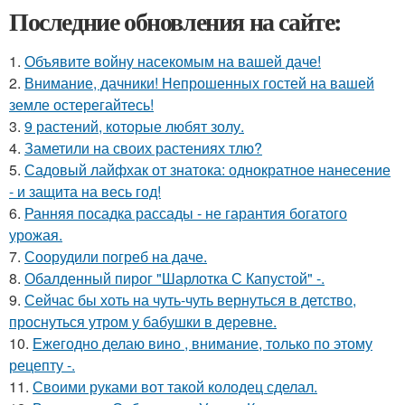
Последние обновления на сайте:
1.
Объявите войну насекомым на вашей даче!
2.
Внимание, дачники! Непрошенных гостей на вашей
земле остерегайтесь!
3.
9 растений, которые любят золу.
4.
Заметили на своих растениях тлю?
5.
Садовый лайфхак от знатока: однократное нанесение
- и защита на весь год!
6.
Ранняя посадка рассады - не гарантия богатого
урожая.
7.
Соорудили погреб на даче.
8.
Обалденный пирог "Шарлотка С Капустой" -.
9.
Сейчас бы хоть на чуть-чуть вернуться в детство,
проснуться утром у бабушки в деревне.
10.
Ежегодно делаю вино , внимание, только по этому
рецепту -.
11.
Своими руками вот такой колодец сделал.